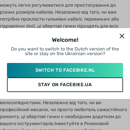
можуть легко регулюватися для пристосування до
різних розмірів кабелів. Незалежно від того, чи вам
потрібно прокласти гальмівні кабелі, перемикачі або
гідравлічні лінії, ці обертові гачки підходять для всіх
випадків.Ці обертові гачки не тільки надають
Welcome!
функціональні переваги, але й додають професіоналізму
до вигляду вашого велосипеда. Стильний і компактний
Do you want to switch to the Dutch version of the
site or stay on the Ukrainian version?
дизайн гармонійно поєднується з естетикою вашого
велосипеда, надаючи йому чистий і організований
вигляд. Позбудьтеся безладного прокладання кабелів і
SWITCH TO FACEBIKE.NL
насолоджуйтесь стильною і професійною поїздкою.З
набором з 100 обертових гачків ви матимете більше, ніж
STAY ON FACEBIKE.UA
достатньо для обладнання всієї вашої колекції
велосипедів або поділіться ними з іншими
велосипедистами. Незалежно від того, чи ви
професійний механік, чи просто любитель самостійного
ремонту, ці обертові гачки є необхідним додатком до
вашого інструментарію.Інвестуйте в Ризиковий