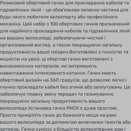
Ризиковий обертовий гачок для прокладання кабелів та
гідравлічних ліній - це обов'язкова запасна частина для
будь-якого любителя велоспорту або професійного
механіка. Цей набір з 100 обертових гачків призначений
для надійного прокладання кабелів та гідравлічних ліній
на вашому велосипеді, забезпечуючи чистий і
організований вигляд, а також покращуючи загальну
продуктивність вашої поїздки.Виготовлені з точністю та
міцністю на увазі, ці обертові гачки виготовлені з
високоякісних матеріалів, які витримують
навантаження інтенсивного катання. Гачки мають
обертовий дизайн на 360 градусів, що дозволяє легко і
гнучко прокладати кабелі без згинів або заплутувань. Це
забезпечує плавну зміну передач та гальмування,
покращуючи загальну продуктивність вашого
велосипеда.Установка гачка РИСК є дуже простою.
Просто прикріпіть гачок до бажаного місця на рамі
вашого велосипеда за допомогою включених гвинтів або
затяжок. Гачки сумісні з більшістю велосипедних рам і