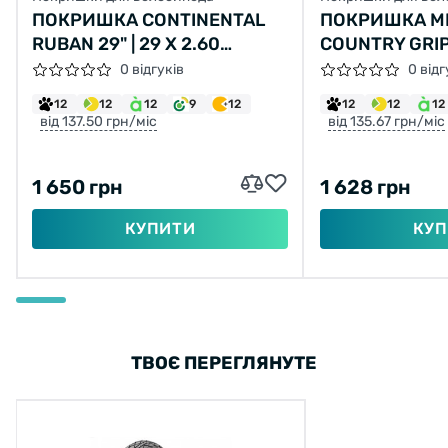
ПОКРИШКА CONTINENTAL
ПОКРИШКА MI
RUBAN 29" | 29 X 2.60
COUNTRY GRIP
ЧОРНА, НЕ СКЛАДНА
(54-584) 30TP
0 відгуків
0 відг
12
12
12
9
12
12
12
12
від 137.50 грн/міс
від 135.67 грн/міс
1 650 грн
1 628 грн
КУПИТИ
КУП
ТВОЄ ПЕРЕГЛЯНУТЕ