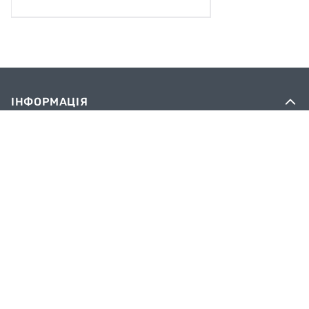
ІНФОРМАЦІЯ
Вакансії
Сервіс
Оплата
Доставка
Блог
Обмін та повернення
Контактна інформація
Політика конфіденційності
ОПЛАТА