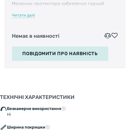
Малюнок протектора забезпечує гарний
накат і дозволяє легко набирати швидкість.
Читати далі
Покришка міцна і стійка до проколів.
Характеристики покришки:
Розмір: 20 "х4". Макс. тиск: 20 PSI. Корд:
Немає в наявності
жорсткий. TPI: 60. Безкамерне використання:
ні. Колір: чорний коричневі бічні стінки. Вага:
близько 1370 р. < /p>
ПОВІДОМИТИ
ПРО НАЯВНІСТЬ
ТЕХНІЧНІ ХАРАКТЕРИСТИКИ
Безкамерне використання
Ні
Ширина покришки