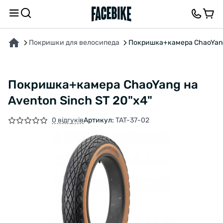
ПРО ТОВАР
ХАРАКТЕРИСТИКИ
ВІДГУКИ ТА ЗАПИТАННЯ
Покришки для велосипеда
Покришка+камера ChaoYang 
Покришка+камера ChaoYang на
Aventon Sinch ST 20"х4"
0 відгуків
Артикул:
TAT-37-02