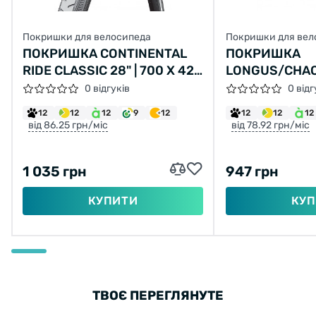
Покришки для велосипеда
Покришки для вел
ПОКРИШКА CONTINENTAL
ПОКРИШКА
RIDE CLASSIC 28" | 700 X 42C
LONGUS/CHAO
(40C) | 28 X 1.60 СІРА, НЕ
LANE 26X2,10 
0 відгуків
0 відг
СКЛАДНА
2C-MTB SPS 
12
12
12
9
12
12
12
12
від 86.25 грн/міс
від 78.92 грн/міс
1 035 грн
947 грн
КУПИТИ
КУП
ТВОЄ ПЕРЕГЛЯНУТЕ