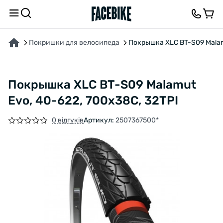
ПРО ТОВАР
ВІДГУКИ ТА ЗАПИТАННЯ
Покришки для велосипеда
Покрышка XLC BT-S09 Malamu
Покрышка XLC BT-S09 Malamut
Evo, 40-622, 700x38C, 32TPI
0 відгуків
Артикул:
2507367500*