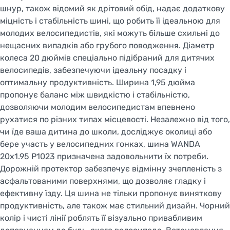
шнур, також відомий як дрітовий обід, надає додаткову
міцність і стабільність шині, що робить її ідеальною для
молодих велосипедистів, які можуть більше схильні до
нещасних випадків або грубого поводження. Діаметр
колеса 20 дюймів спеціально підібраний для дитячих
велосипедів, забезпечуючи ідеальну посадку і
оптимальну продуктивність. Ширина 1,95 дюйма
пропонує баланс між швидкістю і стабільністю,
дозволяючи молодим велосипедистам впевнено
рухатися по різних типах місцевості. Незалежно від того,
чи їде ваша дитина до школи, досліджує околиці або
бере участь у велосипедних гонках, шина WANDA
20x1.95 P1023 призначена задовольнити їх потреби.
Дорожній протектор забезпечує відмінну зчепленість з
асфальтованими поверхнями, що дозволяє гладку і
ефективну їзду. Ця шина не тільки пропонує виняткову
продуктивність, але також має стильний дизайн. Чорний
колір і чисті лінії роблять її візуально привабливим