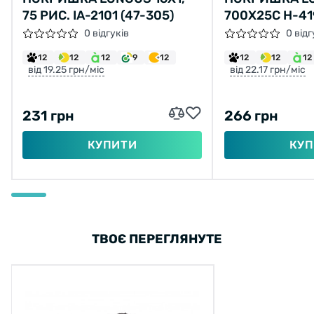
75 РИС. IA-2101 (47-305)
700X25C H-41
0 відгуків
0 відг
12
12
12
9
12
12
12
12
від 19.25 грн/міс
від 22.17 грн/міс
231 грн
266 грн
КУПИТИ
КУП
ТВОЄ ПЕРЕГЛЯНУТЕ