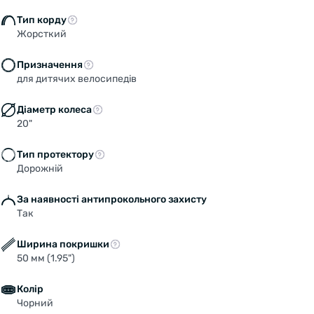
Тип корду
Жорсткий
Призначення
для дитячих велосипедів
Діаметр колеса
20"
Тип протектору
Дорожній
За наявності антипрокольного захисту
Welcome!
Так
Do you want to switch to the Dutch version of the
site or stay on the Ukrainian version?
Ширина покришки
50 мм (1.95")
SWITCH TO FACEBIKE.NL
Колір
Чорний
STAY ON FACEBIKE.UA