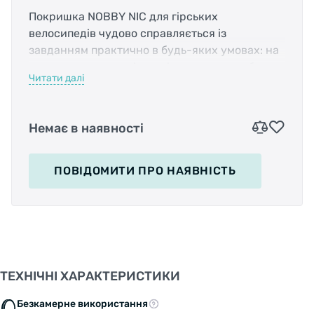
Покришка NOBBY NIC для гірських
велосипедів чудово справляється із
завданням практично в будь-яких умовах: на
трасах крос-кантрі, технічних ендуро або
Читати далі
просто на складних ґрунтових дорогах.
Універсальність та широкий діапазон
використання гарантують високоякісний
Немає в наявності
компаунд Addix та дизайн протектора.
Центральні блоки розташовані таким чином,
щоб забезпечити гарне кочення, а бічні
ПОВІДОМИТИ
ПРО НАЯВНІСТЬ
виступи відповідають за чіпкість та контроль
велосипеда при поворотах. Завдяки технології
Tubeless Ready покришка готова до
використання без камери, що дозволить не
хвилюватись про проколи. Можна встановити
на електровелосипед зі швидкісним режимом
ТЕХНІЧНІ ХАРАКТЕРИСТИКИ
до 50 км/год. Якісні матеріали та
універсальний протектор дозволяють
Безкамерне використання