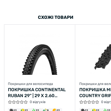
СХОЖІ ТОВАРИ
Покришки для велосипеда
Покришки для вел
ПОКРИШКА CONTINENTAL
ПОКРИШКА MI
RUBAN 29" | 29 X 2.60
COUNTRY GRIP
ЧОРНА, НЕ СКЛАДНА
(54-584) 30TP
0 відгуків
0 відг
12
12
12
9
12
12
12
12