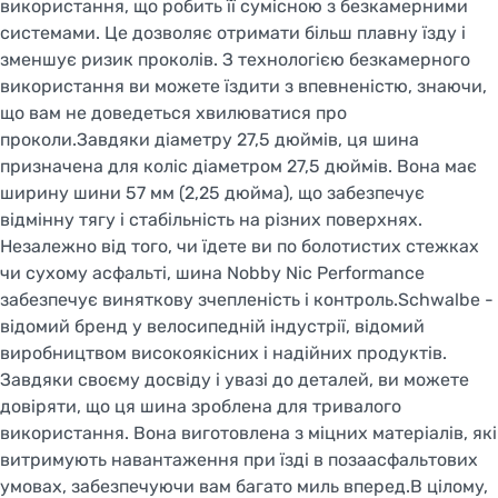
використання, що робить її сумісною з безкамерними
системами. Це дозволяє отримати більш плавну їзду і
зменшує ризик проколів. З технологією безкамерного
використання ви можете їздити з впевненістю, знаючи,
що вам не доведеться хвилюватися про
проколи.Завдяки діаметру 27,5 дюймів, ця шина
призначена для коліс діаметром 27,5 дюймів. Вона має
ширину шини 57 мм (2,25 дюйма), що забезпечує
відмінну тягу і стабільність на різних поверхнях.
Незалежно від того, чи їдете ви по болотистих стежках
чи сухому асфальті, шина Nobby Nic Performance
забезпечує виняткову зчепленість і контроль.Schwalbe -
відомий бренд у велосипедній індустрії, відомий
виробництвом високоякісних і надійних продуктів.
Завдяки своєму досвіду і увазі до деталей, ви можете
довіряти, що ця шина зроблена для тривалого
використання. Вона виготовлена з міцних матеріалів, які
витримують навантаження при їзді в позаасфальтових
умовах, забезпечуючи вам багато миль вперед.В цілому,