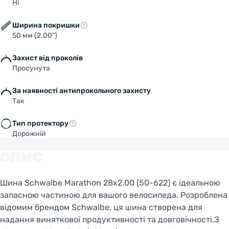
Ні
Навантаження: 121 кг.
Корд: твердий.
Ширина покришки
Компаунд: Endurance.
50 мм (2.00")
Версія: GreenGuard.
> EPI: 67.
Захист від проколів
Просунута
Безкамерне використання: ні.
Колір: чорний + світловідбивна смуга.
За наявності антипрокольного захисту
Вага: 1080 г.
Так
Тип протектору
Дорожній
ОПИС
Шина Schwalbe Marathon 28x2.00 (50-622) є ідеальною
запасною частиною для вашого велосипеда. Розроблена
відомим брендом Schwalbe, ця шина створена для
надання виняткової продуктивності та довговічності.З