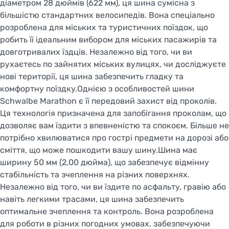
діаметром 28 дюймів (622 мм), ця шина сумісна з
більшістю стандартних велосипедів. Вона спеціально
розроблена для міських та туристичних поїздок, що
робить її ідеальним вибором для міських пасажирів та
довготривалих їздців. Незалежно від того, чи ви
рухаєтесь по зайнятих міських вулицях, чи досліджуєте
нові території, ця шина забезпечить гладку та
комфортну поїздку.Однією з особливостей шини
Schwalbe Marathon є її передовий захист від проколів.
Ця технологія призначена для запобігання проколам, що
дозволяє вам їздити з впевненістю та спокоєм. Більше не
потрібно хвилюватися про гострі предмети на дорозі або
сміття, що може пошкодити вашу шину.Шина має
ширину 50 мм (2,00 дюйма), що забезпечує відмінну
стабільність та зчеплення на різних поверхнях.
Незалежно від того, чи ви їздите по асфальту, гравію або
навіть легкими трасами, ця шина забезпечить
оптимальне зчеплення та контроль. Вона розроблена
для роботи в різних погодних умовах, забезпечуючи