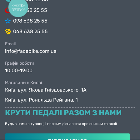
КНОПКА
099 638 25 55
ЗВ'ЯЗКУ
098 638 25 55
063 638 25 55
Email
info@facebike.com.ua
Графік роботи
10:00-19:00
Магазини в Києві
Київ, вул. Якова Гніздовського, 1А
Київ, вул. Рональда Рейгана, 1
КРУТИ ПЕДАЛІ РАЗОМ З НАМИ
Будь з нами в тусовці і першим дізнаєшся про знижки та акції