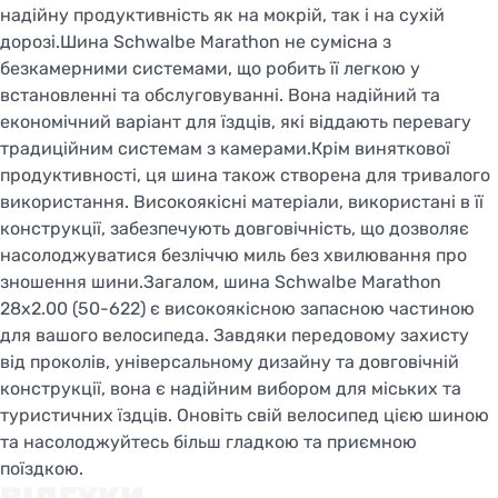
надійну продуктивність як на мокрій, так і на сухій
дорозі.Шина Schwalbe Marathon не сумісна з
безкамерними системами, що робить її легкою у
встановленні та обслуговуванні. Вона надійний та
економічний варіант для їздців, які віддають перевагу
традиційним системам з камерами.Крім виняткової
продуктивності, ця шина також створена для тривалого
використання. Високоякісні матеріали, використані в її
конструкції, забезпечують довговічність, що дозволяє
насолоджуватися безліччю миль без хвилювання про
зношення шини.Загалом, шина Schwalbe Marathon
28x2.00 (50-622) є високоякісною запасною частиною
для вашого велосипеда. Завдяки передовому захисту
від проколів, універсальному дизайну та довговічній
конструкції, вона є надійним вибором для міських та
туристичних їздців. Оновіть свій велосипед цією шиною
та насолоджуйтесь більш гладкою та приємною
поїздкою.
ВІДГУКИ