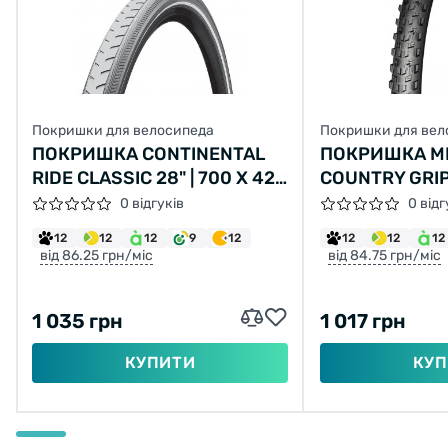
Покришки для велосипеда
Покришки для вел
ПОКРИШКА CONTINENTAL
ПОКРИШКА MI
RIDE CLASSIC 28" | 700 X 42C
COUNTRY GRIP
(40C) | 28 X 1.60 СІРА, НЕ
30TPI ЧОРНИ
0 відгуків
0 відг
СКЛАДНА
12
12
12
9
12
12
12
12
від 86.25 грн/міс
від 84.75 грн/міс
1 035 грн
1 017 грн
КУПИТИ
КУП