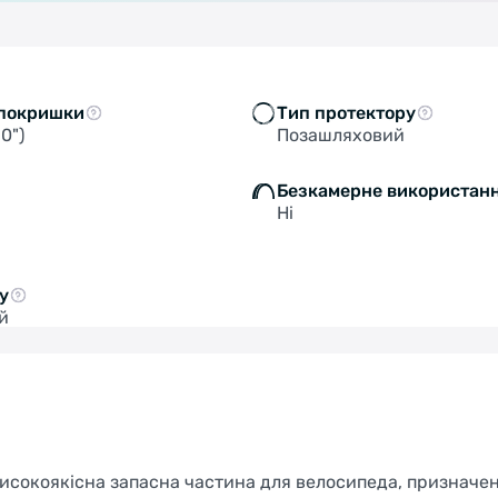
SWITCH TO FACEBIKE.NL
STAY ON FACEBIKE.UA
покришки
Тип протектору
10")
Позашляховий
Безкамерне використан
Ні
у
й
 високоякісна запасна частина для велосипеда, призначе