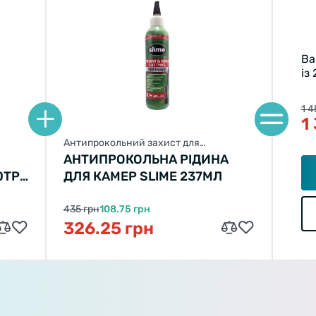
Ва
із
1 4
1
Антипрокольний захист для
велосипеда
АНТИПРОКОЛЬНА РІДИНА
0TPI
ДЛЯ КАМЕР SLIME 237МЛ
435 грн
108.75 грн
326.25 грн
Welcome!
Do you want to switch to the Dutch version of the site or
stay on the Ukrainian version?