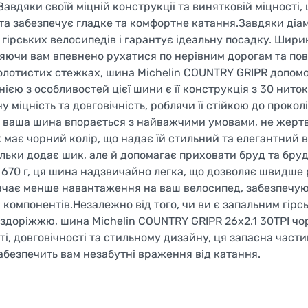
авдяки своїй міцній конструкції та винятковій міцності,
 та забезпечує гладке та комфортне катання.Завдяки діа
 гірських велосипедів і гарантує ідеальну посадку. Шири
оляючи вам впевнено рухатися по нерівним дорогам та по
о болотистих стежках, шина Michelin COUNTRY GRIPR допом
ією з особливостей цієї шини є її конструкція з 30 нито
у міцність та довговічність, роблячи її стійкою до проколі
що ваша шина впорається з найважчими умовами, не жер
має чорний колір, що надає їй стильний та елегантний в
ільки додає шик, але й допомагає приховати бруд та бруд
 670 г, ця шина надзвичайно легка, що дозволяє швидше
начає менше навантаження на ваш велосипед, забезпечую
 компонентів.Незалежно від того, чи ви є запальним гірс
здоріжжю, шина Michelin COUNTRY GRIPR 26x2.1 30TPI чор
і, довговічності та стильному дизайну, ця запасна част
абезпечить вам незабутні враження від катання.