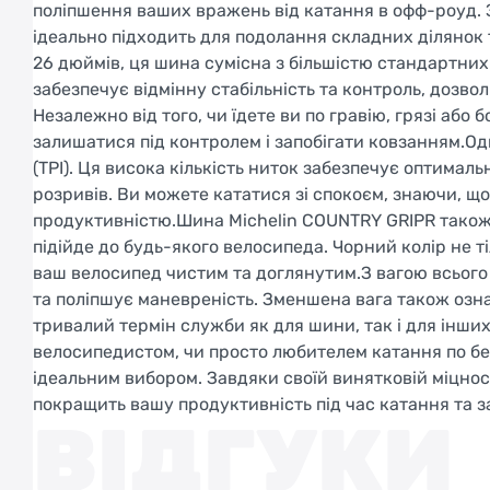
поліпшення ваших вражень від катання в офф-роуд. З
ідеально підходить для подолання складних ділянок
26 дюймів, ця шина сумісна з більшістю стандартних
забезпечує відмінну стабільність та контроль, дозв
Незалежно від того, чи їдете ви по гравію, грязі аб
залишатися під контролем і запобігати ковзанням.Одн
(TPI). Ця висока кількість ниток забезпечує оптимальн
розривів. Ви можете кататися зі спокоєм, знаючи, 
продуктивністю.Шина Michelin COUNTRY GRIPR також 
підійде до будь-якого велосипеда. Чорний колір не т
ваш велосипед чистим та доглянутим.З вагою всього
та поліпшує маневреність. Зменшена вага також оз
тривалий термін служби як для шини, так і для інших
велосипедистом, чи просто любителем катання по бе
ідеальним вибором. Завдяки своїй винятковій міцност
покращить вашу продуктивність під час катання та з
ВІДГУКИ