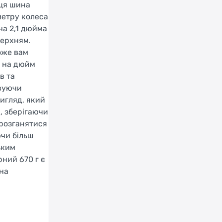
 ця шина
метру колеса
на 2,1 дюйма
верхням.
оже вам
к на дюйм
в та
твуючи
игляд, який
, зберігаючи
 розганятися
чи більш
ьким
ний 670 г є
ина