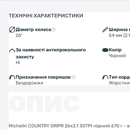
ТЕХНІЧНІ ХАРАКТЕРИСТИКИ
Діаметр колеса
Ширина 
26"
54 мм (2.
За наявності антипрокольного
Колір
Чорний
захисту
Ні
Призначення покришок
Тип корд
Бездоріжжя
Жорстки
ОПИС
Michelin COUNTRY GRIPR 26x2.1 30TPI чорний 670 г -