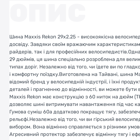
ОПИС
Шина Maxxis Rekon 29x2.25 - високоякісна велосипе
досвіду. Завдяки своїм вражаючим характеристикам і
райдерів, так і для професійних велосипедистів.Одна
29 дюймів, ця шина спеціально розроблена для велики
типах доріг. Незалежно від того, чи їдете ви по гла
і комфортну поїздку.Виготовлена на Тайвані, шина Ma
відомий бренд у велосипедній індустрії, і їхні проду
деталей і прагненню до відмінності, ви можете бути
Maxxis Rekon має конструкцію з 60 ниток на дюйм (TP
дозволяє шині витримувати навантаження під час кат
Гумова суміш 60a додатково покращує тягу, забезпе
рельєфі.Незалежно від того, чи ви гірський велосипе
вибором. Вона відмінно справляється з різними умов
Агресивний протектор забезпечує відмінну тягу і еф