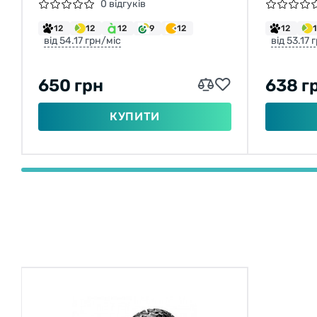
КРЕМОВА ЗІ ВІДБИВАЮЧОЮ
GLADIAT
0 відгуків
СТРІЧКОЮ
30TPI (
12
12
12
9
12
12
від 54.17 грн/міс
від 53.17 
650 грн
638 г
КУПИТИ