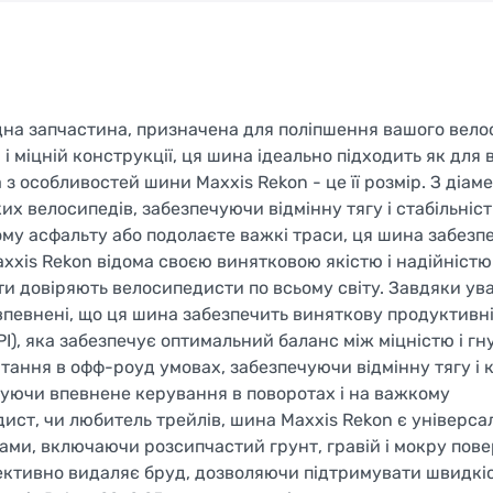
дна запчастина, призначена для поліпшення вашого вел
 міцній конструкції, ця шина ідеально підходить як для
 з особливостей шини Maxxis Rekon - це її розмір. З діам
х велосипедів, забезпечуючи відмінну тягу і стабільніст
дкому асфальту або подолаєте важкі траси, ця шина забезп
xxis Rekon відома своєю винятковою якістю і надійністю.
кти довіряють велосипедисти по всьому світу. Завдяки ува
 впевнені, що ця шина забезпечить виняткову продуктивн
I), яка забезпечує оптимальний баланс між міцністю і гн
ання в офф-роуд умовах, забезпечуючи відмінну тягу і 
чуючи впевнене керування в поворотах і на важкому
дист, чи любитель трейлів, шина Maxxis Rekon є універс
ами, включаючи розсипчастий грунт, гравій і мокру пов
ективно видаляє бруд, дозволяючи підтримувати швидкіс