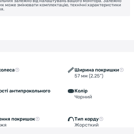
реальних залежно від налаштувань вашого монітора. Залежно
ник може змінювати комплектацію, технічні характеристики
я.
колеса
Ширина покришки
57 мм (2.25")
ості антипрокольного
Колір
Чорний
ення покришок
Тип корду
жжя
Жорсткий