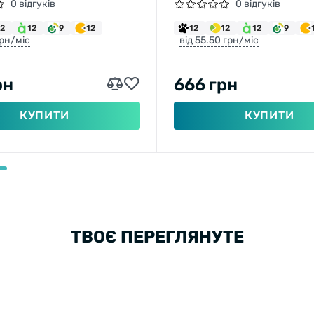
OR 26X2,40 H-5136
29X2,10 H-5161 30TPI 
0 відгуків
0 відгуків
60-559), 945Г
12
12
9
12
12
12
12
9
грн/міс
від 55.50 грн/міс
рн
666 грн
КУПИТИ
КУПИТИ
ТВОЄ ПЕРЕГЛЯНУТЕ