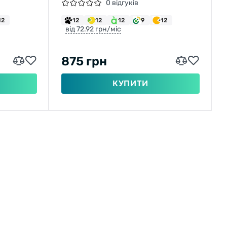
(52-622)
MAXXPROTECT 27TPI. 70A
0 відгуків
12
12
12
12
9
12
від 72.92 грн/міс
875 грн
КУПИТИ