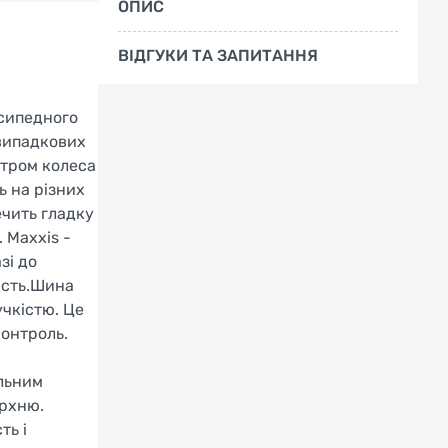
ОПИС
ВІДГУКИ ТА ЗАПИТАННЯ
осипедного
 випадкових
етром колеса
ь на різних
ечить гладку
 Maxxis -
зі до
ість.Шина
учкістю. Це
контроль.
альним
ерхню.
ть і