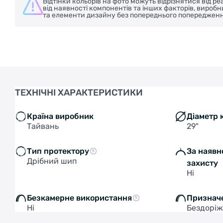
Відтінки кольорів на фото можуть відрізнятися від 
від наявності компонентів та інших факторів, вироб
та елементи дизайну без попереднього попередженн
ТЕХНІЧНІ ХАРАКТЕРИСТИКИ
Країна виробник
Діаметр 
Тайвань
29"
Тип протектору
За наявн
Дрібний шип
захисту
Ні
Безкамерне використання
Признач
Ні
Бездорі