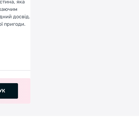
стина, яка
ажаючим
дний досвід.
ї пригоди.
УК