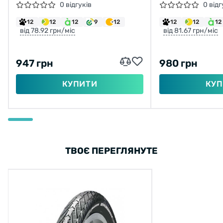
LANE 26X2,10 H-5197 60TPI
(ETB96753200
0 відгуків
0 відг
2C-MTB SPS TLR СКЛАДНА
12
12
12
9
12
12
12
12
від 78.92 грн/міс
від 81.67 грн/міс
947 грн
980 грн
КУПИТИ
КУП
ТВОЄ ПЕРЕГЛЯНУТЕ