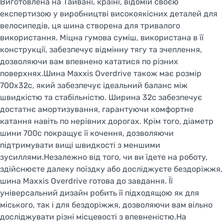
Виготовлена на Тайвані, країні, відомій своєю
експертизою у виробництві високоякісних деталей для
велосипедів, ця шина створена для тривалого
використання. Міцна гумова суміш, використана в її
конструкції, забезпечує відмінну тягу та зчеплення,
дозволяючи вам впевнено кататися по різних
поверхнях.Шина Maxxis Overdrive також має розмір
700x32c, який забезпечує ідеальний баланс між
швидкістю та стабільністю. Ширина 32c забезпечує
достатнє амортизування, гарантуючи комфортне
катання навіть по нерівних дорогах. Крім того, діаметр
шини 700c покращує її кочення, дозволяючи
підтримувати вищі швидкості з меншими
зусиллями.Незалежно від того, чи ви їдете на роботу,
здійснюєте далеку поїздку або досліджуєте бездоріжжя,
шина Maxxis Overdrive готова до завдання. Її
універсальний дизайн робить її підходящою як для
міського, так і для бездоріжжя, дозволяючи вам вільно
досліджувати різні місцевості з впевненістю.На