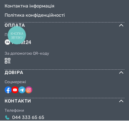
Контактна інформація
Політика конфіденційності
ОПЛАТА
КНОПКА
Переказом
ЗВ'ЯЗКУ
За допомогою QR-коду
ДОВІРА
Соцмережі
КОНТАКТИ
Телефони
044 333 65 65
099 638 25 55