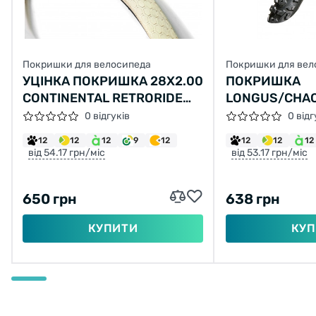
Покришки для велосипеда
Покришки для вел
УЦІНКА ПОКРИШКА 28Х2.00
ПОКРИШКА
CONTINENTAL RETRORIDE
LONGUS/CHA
КРЕМОВА ЗІ ВІДБИВАЮЧОЮ
GLADIATOR 26
0 відгуків
0 відг
СТРІЧКОЮ
30TPI (60-559
12
12
12
9
12
12
12
12
від 54.17 грн/міс
від 53.17 грн/міс
650 грн
638 грн
КУПИТИ
КУП