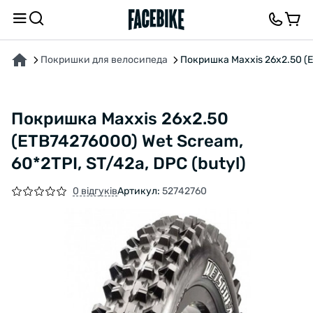
ПРО ТОВАР
ХАРАКТЕРИСТИКИ
ОПИС
ВІДГУКИ ТА ЗАПИТАННЯ
Покришки для велосипеда
Покришка Maxxis 26x2.50 (ET
Покришка Maxxis 26x2.50
(ETB74276000) Wet Scream,
60*2TPI, ST/42a, DPC (butyl)
0 відгуків
Артикул:
52742760