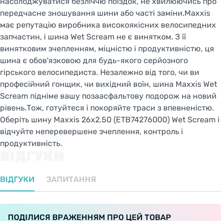
насолоджуватися безліччю поїздок, не хвилюючись про
передчасне зношування шини або часті заміни.Maxxis
має репутацію виробника високоякісних велосипедних
запчастин, і шина Wet Scream не є винятком. З її
винятковим зчепленням, міцністю і продуктивністю, ця
шина є обов'язковою для будь-якого серйозного
гірського велосипедиста. Незалежно від того, чи ви
професійний гонщик, чи вихідний воїн, шина Maxxis Wet
Scream підніме вашу позаасфальтову подорож на новий
рівень.Тож, готуйтеся і покоряйте траси з впевненістю.
Оберіть шину Maxxis 26x2.50 (ETB74276000) Wet Scream і
відчуйте неперевершене зчеплення, контроль і
продуктивність.
ВІДГУКИ
ВІДГУКИ
ЗАПИТАННЯ
ПОДІЛИСЯ ВРАЖЕННЯМ ПРО ЦЕЙ ТОВАР