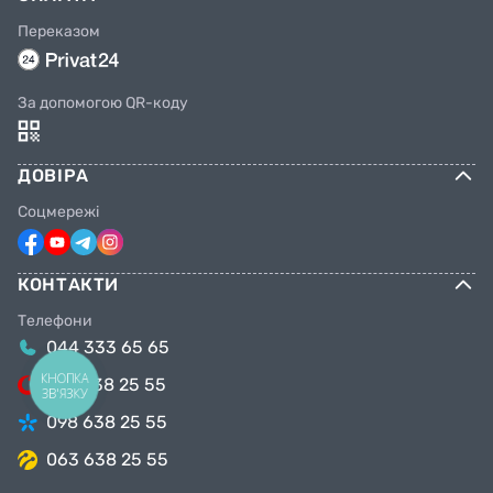
Переказом
За допомогою QR-коду
ДОВІРА
Соцмережі
КОНТАКТИ
Телефони
044 333 65 65
КНОПКА
099 638 25 55
ЗВ'ЯЗКУ
098 638 25 55
063 638 25 55