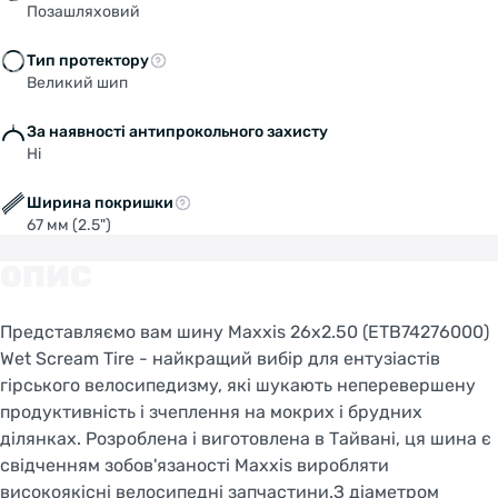
Позашляховий
Тип протектору
Великий шип
За наявності антипрокольного захисту
Ні
Ширина покришки
67 мм (2.5")
ОПИС
Представляємо вам шину Maxxis 26x2.50 (ETB74276000)
Wet Scream Tire - найкращий вибір для ентузіастів
гірського велосипедизму, які шукають неперевершену
продуктивність і зчеплення на мокрих і брудних
ділянках. Розроблена і виготовлена в Тайвані, ця шина є
свідченням зобов'язаності Maxxis виробляти
високоякісні велосипедні запчастини.З діаметром