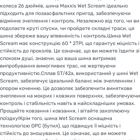
колеса 26 дюймів, шина Maxxis Wet Scream ідеально
підходить для позаасфальтних пригод, забезпечуючи
відмінне зчеплення і контроль. Незалежно від того, чи ви
подолаєте круті спуски, чи пройдете складні траси, ця
шина збереже вашу впевненість і контроль.Шина Wet
Scream має конструкцію 60 * 2TPI, що гарантує міцність і
стійкість до проколів. Це означає, що ви можете їздити зі
спокоєм душі, знаючи, що ваша шина витримає
випробування вимогливих трас, не жертвуючи
продуктивністю.Сплав ST/42a, використаний у шині Wet
Scream, забезпечує ідеальний баланс між зчепленням і
опором коченню. Це дозволяє забезпечити виняткове
зчеплення на мокрих і ковзких поверхнях, забезпечуючи
контроль і стабільність навіть в найскладніших умовах.
Прощайте ковзання і ковзання, і вітайте захоплюючу
поїздку!Крім того, шина Wet Scream оснащена
технологією DPC (бутил), що підвищує її міцність і
стійкість до зношування. Це означає, що ви можете