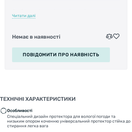
Особливості: спеціальний дизайн протектора
Читати далі
для вологої погоди, та низьким опором
коченню; універсальний протектор; стійка до
стирання; легка вага.
Немає в наявності
Характеристика: призначення - Kids;
монтується як на переднє так і на заднє
ПОВІДОМИТИ
ПРО НАЯВНІСТЬ
колесо.
ТЕХНІЧНІ ХАРАКТЕРИСТИКИ
Особливості
Спеціальний дизайн протектора для вологої погоди та
низьким опором коченню універсальний протектор стійка до
стирання легка вага