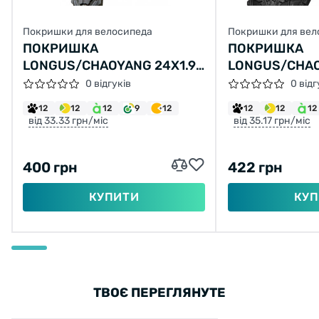
Покришки для велосипеда
Покришки для вел
ПОКРИШКА
ПОКРИШКА
LONGUS/CHAOYANG 24X1.95
LONGUS/CHAO
Н-554 (47-507)
H-5150 (50-55
0 відгуків
0 відг
12
12
12
9
12
12
12
12
від 33.33 грн/міс
від 35.17 грн/міс
400 грн
422 грн
КУПИТИ
КУП
ТВОЄ ПЕРЕГЛЯНУТЕ