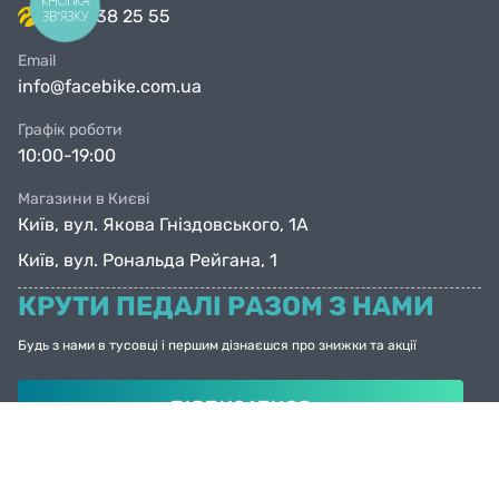
КНОПКА
063 638 25 55
ЗВ'ЯЗКУ
Email
info@facebike.com.ua
Графік роботи
10:00-19:00
Магазини в Києві
Київ, вул. Якова Гніздовського, 1А
Київ, вул. Рональда Рейгана, 1
КРУТИ ПЕДАЛІ РАЗОМ З НАМИ
Будь з нами в тусовці і першим дізнаєшся про знижки та акції
ПІДПИСАТИСЯ
© Facebike 2026
Усі права захищені