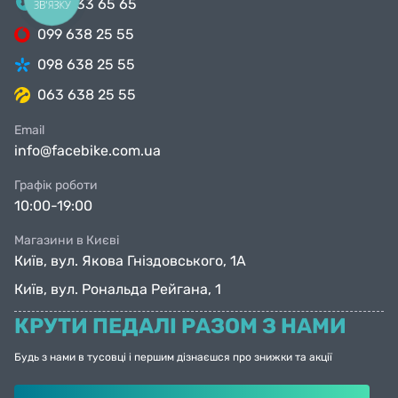
044 333 65 65
ЗВ'ЯЗКУ
099 638 25 55
098 638 25 55
063 638 25 55
Email
info@facebike.com.ua
Графік роботи
10:00-19:00
Магазини в Києві
Київ, вул. Якова Гніздовського, 1А
Київ, вул. Рональда Рейгана, 1
КРУТИ ПЕДАЛІ РАЗОМ З НАМИ
Будь з нами в тусовці і першим дізнаєшся про знижки та акції