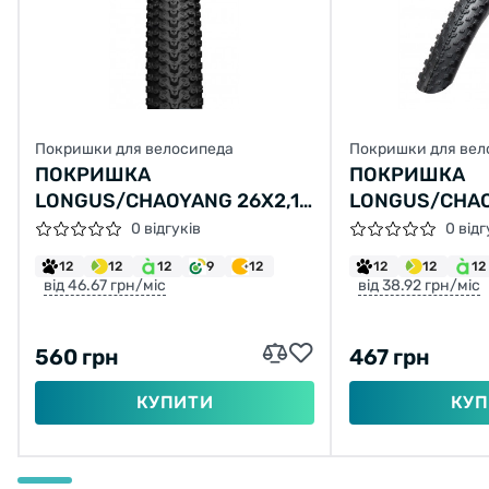
Покришки для велосипеда
Покришки для вел
ПОКРИШКА
ПОКРИШКА
LONGUS/CHAOYANG 26X2,10
LONGUS/CHA
H-5129 VICTORY (52-559)
27,5X2,20 Н-5
0 відгуків
0 відг
PHANTOM DRY 
12
12
12
9
12
12
12
12
715Г
від 46.67 грн/міс
від 38.92 грн/міс
560 грн
467 грн
КУПИТИ
КУП