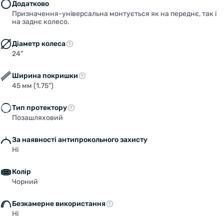
Додатково
Призначення-універсальна монтується як на переднє, так і
на заднє колесо.
Діаметр колеса
24"
Ширина покришки
45 мм (1.75")
Тип протектору
Позашляховий
За наявності антипрокольного захисту
Ні
Колір
Чорний
Безкамерне використання
Ні