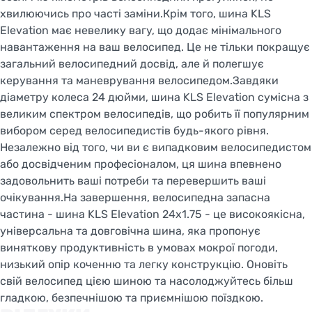
хвилюючись про часті заміни.Крім того, шина KLS
Elevation має невелику вагу, що додає мінімального
навантаження на ваш велосипед. Це не тільки покращує
загальний велосипедний досвід, але й полегшує
керування та маневрування велосипедом.Завдяки
діаметру колеса 24 дюйми, шина KLS Elevation сумісна з
Welcome!
великим спектром велосипедів, що робить її популярним
Do you want to switch to the Dutch version of the
вибором серед велосипедистів будь-якого рівня.
site or stay on the Ukrainian version?
Незалежно від того, чи ви є випадковим велосипедистом
або досвідченим професіоналом, ця шина впевнено
SWITCH TO FACEBIKE.NL
задовольнить ваші потреби та перевершить ваші
очікування.На завершення, велосипедна запасна
STAY ON FACEBIKE.UA
частина - шина KLS Elevation 24x1.75 - це високоякісна,
універсальна та довговічна шина, яка пропонує
виняткову продуктивність в умовах мокрої погоди,
низький опір коченню та легку конструкцію. Оновіть
свій велосипед цією шиною та насолоджуйтесь більш
гладкою, безпечнішою та приємнішою поїздкою.