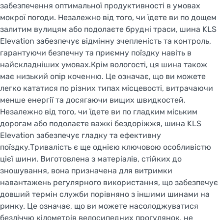
забезпечення оптимальної продуктивності в умовах
мокрої погоди. Незалежно від того, чи їдете ви по дощем
залитим вулицям або подолаєте брудні траси, шина KLS
Elevation забезпечує відмінну зчепленість та контроль,
гарантуючи безпечну та приємну поїздку навіть в
найскладніших умовах.Крім вологості, ця шина також
має низький опір коченню. Це означає, що ви можете
легко кататися по різних типах місцевості, витрачаючи
менше енергії та досягаючи вищих швидкостей.
Незалежно від того, чи їдете ви по гладким міським
дорогам або подолаєте важкі бездоріжжя, шина KLS
Elevation забезпечує гладку та ефективну
поїздку.Тривалість є ще однією ключовою особливістю
цієї шини. Виготовлена з матеріалів, стійких до
зношування, вона призначена для витримки
навантажень регулярного використання, що забезпечує
довший термін служби порівняно з іншими шинами на
ринку. Це означає, що ви можете насолоджуватися
безліччю кілометрів велосипедних прогулянок, не