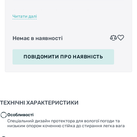
Особливості: спеціальний дизайн протектора
Читати далі
для вологої погоди, та низьким опором
коченню; стійка до стирання; легка вага.
Немає в наявності
Характеристика: призначення - універсальна;
монтується як на переднє так і на заднє
колесо.
ПОВІДОМИТИ
ПРО НАЯВНІСТЬ
ТЕХНІЧНІ ХАРАКТЕРИСТИКИ
Особливості
Спеціальний дизайн протектора для вологої погоди та
низьким опором коченню стійка до стирання легка вага