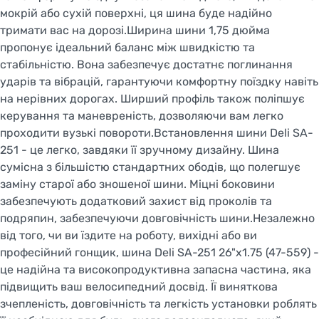
мокрій або сухій поверхні, ця шина буде надійно
тримати вас на дорозі.Ширина шини 1,75 дюйма
пропонує ідеальний баланс між швидкістю та
стабільністю. Вона забезпечує достатнє поглинання
ударів та вібрацій, гарантуючи комфортну поїздку навіть
на нерівних дорогах. Ширший профіль також поліпшує
керування та маневреність, дозволяючи вам легко
проходити вузькі повороти.Встановлення шини Deli SA-
251 - це легко, завдяки її зручному дизайну. Шина
сумісна з більшістю стандартних ободів, що полегшує
заміну старої або зношеної шини. Міцні боковини
забезпечують додатковий захист від проколів та
подряпин, забезпечуючи довговічність шини.Незалежно
від того, чи ви їздите на роботу, вихідні або ви
професійний гонщик, шина Deli SA-251 26"x1.75 (47-559) -
це надійна та високопродуктивна запасна частина, яка
підвищить ваш велосипедний досвід. Її виняткова
зчепленість, довговічність та легкість установки роблять