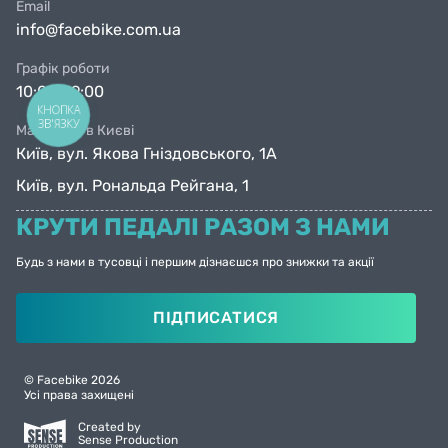
Email
info@facebike.com.ua
Графік роботи
10:00-19:00
КНОПКА
ЗВ'ЯЗКУ
Магазини в Києві
Київ, вул. Якова Гніздовського, 1А
Київ, вул. Рональда Рейгана, 1
КРУТИ ПЕДАЛІ РАЗОМ З НАМИ
Будь з нами в тусовці і першим дізнаєшся про знижки та акції
ПІДПИСАТИСЯ
© Facebike 2026
Усі права захищені
Created by
Sense Production