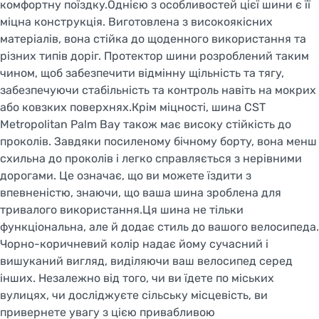
комфортну поїздку.Однією з особливостей цієї шини є її
міцна конструкція. Виготовлена з високоякісних
матеріалів, вона стійка до щоденного використання та
різних типів доріг. Протектор шини розроблений таким
чином, щоб забезпечити відмінну щільність та тягу,
забезпечуючи стабільність та контроль навіть на мокрих
або ковзких поверхнях.Крім міцності, шина CST
Metropolitan Palm Bay також має високу стійкість до
проколів. Завдяки посиленому бічному борту, вона менш
схильна до проколів і легко справляється з нерівними
дорогами. Це означає, що ви можете їздити з
впевненістю, знаючи, що ваша шина зроблена для
тривалого використання.Ця шина не тільки
функціональна, але й додає стиль до вашого велосипеда.
Чорно-коричневий колір надає йому сучасний і
вишуканий вигляд, виділяючи ваш велосипед серед
інших. Незалежно від того, чи ви їдете по міських
вулицях, чи досліджуєте сільську місцевість, ви
привернете увагу з цією привабливою