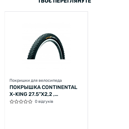
ТВОЄ ПЕРЕГЛЯНУТЕ
Материал боковины: Фолдинг
Вес, г: 650
Давление максимальное, АТМ: 4
плотность корпуса, TPI: 3/180
ISO (ETRTO): 55-584
Стиль езды: All Mountain, Cross Country
Покришки для велосипеда
ПОКРЫШКА CONTINENTAL
X-KING 27.5"X2,2 ,
PERFORMANCE, SKIN (БЕЗ
0 відгуків
Технологии Continental, применяемые в
УП.)
данной модели покрышек:
Pure Grip Compound