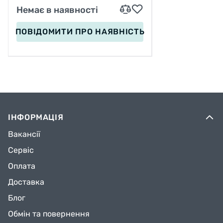
Немає в наявності
ПОВІДОМИТИ
ПРО НАЯВНІСТЬ
Технология, основанная на соединениях
активированного диоксида кремния,
изначально предназначалась в качестве
компаунда с высокими эксплуатационными
характеристиками, но после активных тестов
в отделе исследований и разработок в
Корбахе (Германия) был разработан новый
ІНФОРМАЦІЯ
усовершенствованный компаунд с
Вакансії
превосходными характеристиками сцепления
и проходимости.
Сервіс
Оплата
Доставка
Блог
Новая резиновая смесь «Pure Grip» («Чистый
Обмін та повернення
Захват»), расположилась в линейке