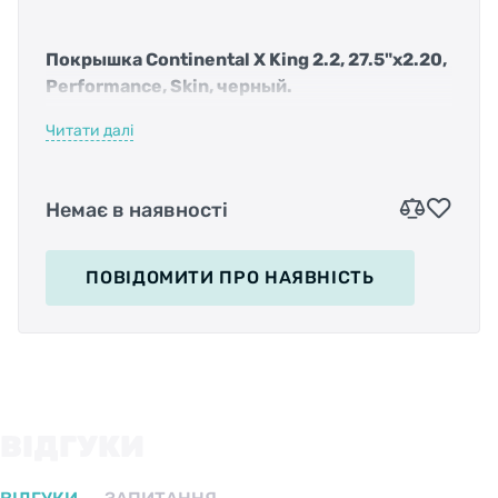
Покрышка Continental X King 2.2, 27.5"x2.20,
Performance, Skin, черный.
Читати далі
Немає в наявності
Одна из лучших покрышек в МТБ линейке
Continental, сочетающая максимальное
сцепление с поверхностью и скорость
ПОВІДОМИТИ
ПРО НАЯВНІСТЬ
качения. Ведет себя уверенно в поворотах и
на любой нестабильной поверхности.
ВІДГУКИ
Рисунок этого протектора проверен годами