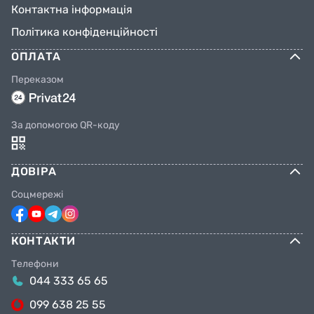
Контактна інформація
технологий Continental сразу за смесью
BlackChili и используется в шинах как для
Політика конфіденційності
шоссейных, так и для горных велосипедов.
ОПЛАТА
Переказом
При обеспечении отличного сцепления с
поверхностью, смесь Pure Grip одновременно
обладает износостойкостью и прочностью.
За допомогою QR-коду
Производятся на заводе в городе Хэфэй в
Китае.
ДОВІРА
Соцмережі
КОНТАКТИ
Телефони
044 333 65 65
099 638 25 55