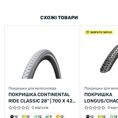
СХОЖІ ТОВАРИ
ЗАБРАТИ ЗАРАЗ
Покришки для велосипеда
Покришки для вел
ПОКРИШКА CONTINENTAL
ПОКРИШКА
RIDE CLASSIC 28" | 700 X 42C
LONGUS/CHAO
(40C) | 28 X 1.60 СІРА, НЕ
LANE 26X2,10 
0 відгуків
0 відг
СКЛАДНА
2C-MTB SPS 
12
12
12
9
12
12
12
12