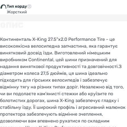
Тип корду
Жорсткий
ОПИС
Континенталь X-King 27.5"x2.0 Performance Tire - це
високоякісна велосипедна запчастина, яка гарантує
винятковий досвід їзди. Виготовлений німецьким
виробником Continental, цей шини призначений для
надання виняткової продуктивності та довговічності.З
діаметром колеса 27,5 дюймів, ця шина ідеально
підходить для гірських велосипедів і забезпечує
відмінну тягу на різних типах доріг. Незалежно від того,
чи ви подолаєте кам'янисті стежки або круїзите по
болотистих дорогах, шина X-King забезпечує гладку і
стабільну їзду. Її широкий профіль і агресивний малюнок
протектора забезпечують відмінне зчеплення,
дозволяючи вам впевнено рухатися по складним