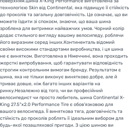
поверхням.Шина X-King Performance виготовлена за
технологією Skin від Continental, яка підвищує її стійкість
до проколів та загальну довговічність. Це означає, що ви
можете їздити зі спокоєм, знаючи, що ваша шина
зроблена для витримки найважчих умов. Чорний колір
додає стильного вигляду вашому велосипеду, роблячи
його виразним серед інших.Континенталь відомий
своїми високими стандартами виробництва, і ця шина
не є винятком. Виготовлена в Німеччині, вона проходить
жорсткі випробування, щоб гарантувати відповідність
строгим контрольним вимогам бренду. Результатом є
шина, яка не тільки виконує винятково добре, але й
триває довше, ніж багато інших варіантів на
ринку.Незалежно від того, чи ви професійний
велосипедист чи просто любитель, шина Continental X-
King 27.5"x2.0 Performance Tire є обов'язковою для
вашого велосипеда. Її виняткова тяга, довговічність та
стійкість до проколів роблять її ідеальним вибором для
будь-якої позашляхової пригоди. З цією шиною ви