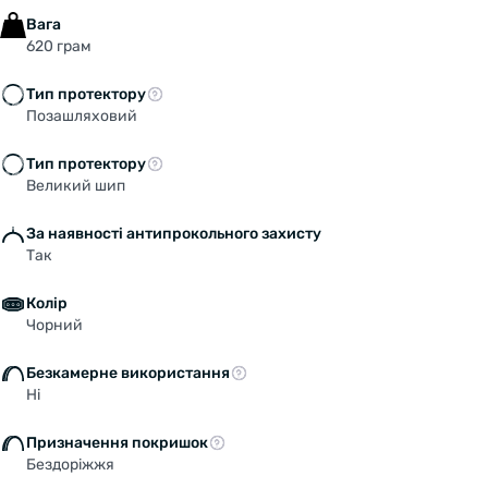
Вага
620 грам
Тип протектору
Позашляховий
Тип протектору
Великий шип
За наявності антипрокольного захисту
Так
Колір
Чорний
Безкамерне використання
Ні
Призначення покришок
Бездоріжжя