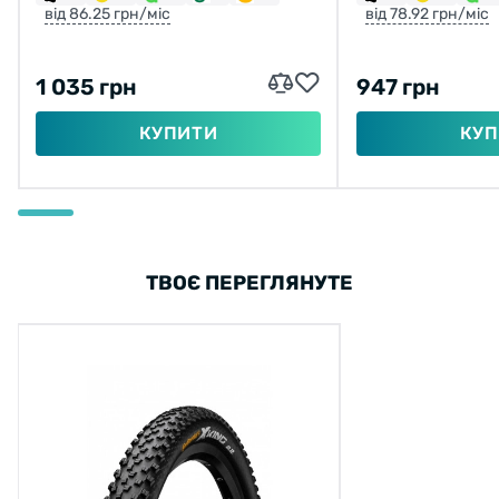
від 86.25 грн/міс
від 78.92 грн/міс
1 035 грн
947 грн
КУПИТИ
КУП
ТВОЄ ПЕРЕГЛЯНУТЕ