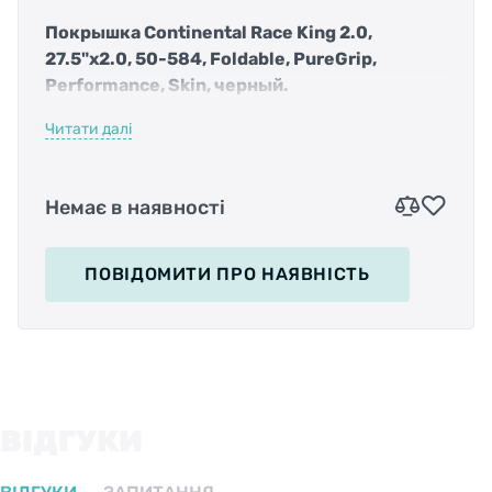
Покрышка Continental Race King 2.0,
27.5"x2.0, 50-584, Foldable, PureGrip,
Performance, Skin, черный.
Читати далі
Классическая гоночная покрышка, которая
Немає в наявності
чувствует себя как дома на трассе
чемпионата мира по кросс-кантри или
марафону. Низкое сопротивление качению,
ПОВІДОМИТИ
ПРО НАЯВНІСТЬ
превосходное сцепление с поверхностью и
небольшой вес делают эту покрышку
правильным выбором для агрессивного
катания по бездорожью.
ВІДГУКИ
Превосходное сцепление с любой
поверхностью