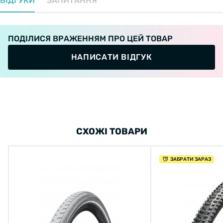
ВІДГУКИ
ЗАПИТАННЯ
Повышенная износостойкость PureGrip и
Black Chili компаунд
ПОДІЛИСЯ ВРАЖЕННЯМ ПРО ЦЕЙ ТОВАР
Устанавливается бескамерно
НАПИСАТИ ВІДГУК
Рассчитана на велосипед с диаметром колес
27.5 дюймов:
СХОЖІ ТОВАРИ
Размер: 27.5"x2.0
ЗАБРАТИ ЗАРАЗ
Материал боковины: Skin foldable
Вес, г: 630
Давление максимальное, АТМ: 3.8