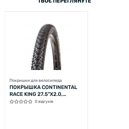
ТВОЄ ПЕРЕГЛЯНУТЕ
Шины служат дольше, при этом обеспечивают
лучшее сцепление и катятся быстрее!
Black Chili производится только на фабрике
Continental в Корбахе, Германия. Больше ни
один шинный завод в мире не имеет доступа
к секретам этого состава.
Black Chili - мощная смесь синтетических
видов резины с добавлением проверенных
натуральных видов каучука. Это
наноразмерные частицы сажи, свойства
Покришки для велосипеда
поверхности которых оптимальны для
ПОКРЫШКА CONTINENTAL
использования в велосипедных покрышках,
RACE KING 27.5"X2.0,
позволяющие протектору шины значительно
ФОЛДИНГ, TUBELESS,
0 відгуків
быстрее деформироваться по форме
PERFORMANCE (БЕЗ УП.)
поверхности, улучшая сцепление.
Также формируют более прочную связь