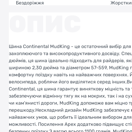
Бездоріжжя
Жорстки
ОПИС
Шина Continental MudKing - це остаточний вибір для
захоплюючого та високопродуктивного досвіду. Спец
дюймів, ця шина ідеально підходить для райдерів, я
шириною 2,30 дюйма та діаметром 57-559, MudKing пр
комфортну поїздку навіть на найважчих поверхнях. Й
велосипеда, роблячи його виділятися серед інших.Ви
Continental, ця шина гарантує виняткову міцність та
забезпечуючи відмінну тягу як на мокрих, так і на с
чи кам'янисті дороги, MudKing допоможе вам міцно 
перешкоду.Нескладний дизайн MudKing забезпечує м
найважчих умов, що робить її ідеальним вибором для
можливості. Посилення Apex додатково підвищує сті
безпечну поїздку.З вагою всього 1100 грамів, MudKi