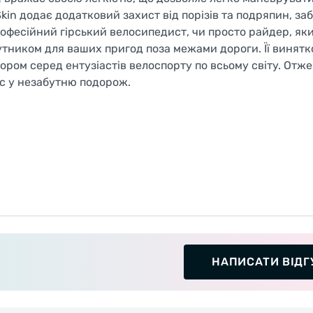
kin додає додатковий захист від порізів та подряпин, з
рофесійний гірський велосипедист, чи просто райдер, як
утником для ваших пригод поза межами дороги. Її винятк
бором серед ентузіастів велоспорту по всьому світу. Отже
с у незабутню подорож.
НАПИСАТИ ВІДГ