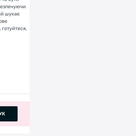
абезпечуючи
ий шукає
ове
, готуйтеся,
УК