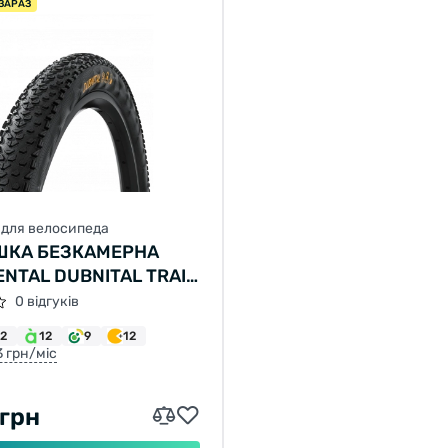
ЗАРАЗ
для велосипеда
ШКА БЕЗКАМЕРНА
NTAL DUBNITAL TRAIL
" | 29 X 2.20 ЧОРНА
0 відгуків
НА SKIN
12
12
9
12
3 грн/міс
 грн