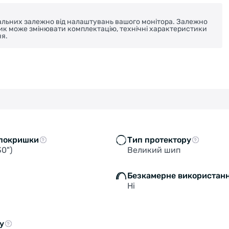
реальних залежно від налаштувань вашого монітора. Залежно
ник може змінювати комплектацію, технічні характеристики
я.
покришки
Тип протектору
30")
Великий шип
Безкамерне використан
Ні
у