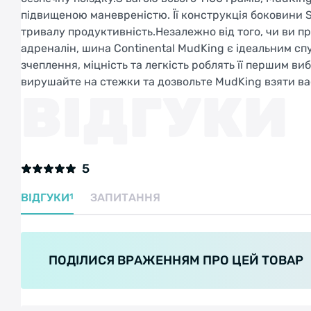
підвищеною маневреністю. Її конструкція боковини S
тривалу продуктивність.Незалежно від того, чи ви п
адреналін, шина Continental MudKing є ідеальним сп
зчеплення, міцність та легкість роблять її першим ви
вирушайте на стежки та дозвольте MudKing взяти ва
ВІДГУКИ
5
ВІДГУКИ
ЗАПИТАННЯ
1
ПОДІЛИСЯ ВРАЖЕННЯМ ПРО ЦЕЙ ТОВАР