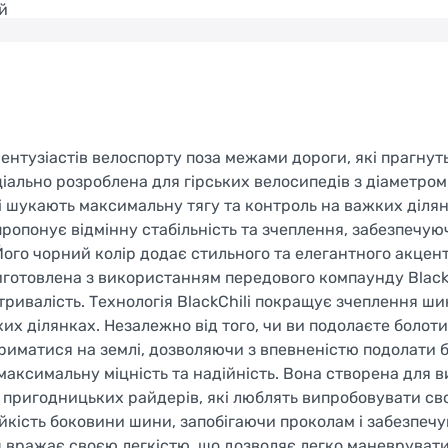
й
 ентузіастів велоспорту поза межами дороги, які прагнут
іально розроблена для гірських велосипедів з діаметром
кі шукають максимальну тягу та контроль на важких діля
опонує відмінну стабільність та зчеплення, забезпечую
ого чорний колір додає стильного та елегантного акцен
готовлена з використанням передового компаунду BlackC
 тривалість. Технологія BlackChili покращує зчеплення ши
ухих ділянках. Незалежно від того, чи ви подолаєте болот
триматися на землі, дозволяючи з впевненістю подолати 
аксимальну міцність та надійність. Вона створена для 
 пригодницьких райдерів, які люблять випробовувати сво
йкість боковини шини, запобігаючи проколам і забезпеч
ng вражає своєю легкістю, що дозволяє легко маневрувати