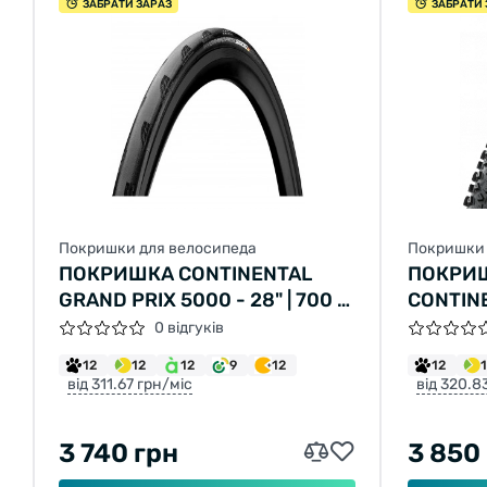
ЗАБРАТИ ЗАРАЗ
ЗАБРАТИ 
Покришки для велосипеда
Покришки 
ПОКРИШКА CONTINENTAL
ПОКРИ
GRAND PRIX 5000 - 28" | 700 X
CONTINE
32C, ЧОРНА, СКЛАДНА, SKIN
RAPID 29
0 відгуків
СКЛАДА
12
12
12
9
12
12
від 311.67 грн/міс
від 320.8
3 740 грн
3 850