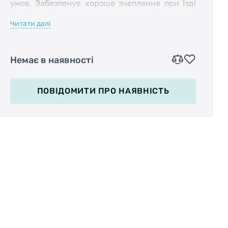
умов. Забезпечує хороше зчеплення при їзді
глибоким брудом і пухкою землею. За рахунок
Читати далі
вузького корпусу гарантує достатній зазор
між колесом та рамою, щоб бруд не збирався
на комплектуючих та самій рамі.
Немає в наявності
Протектор відмінно підходить для
оптимального гальмування та високого
кермового управління навіть у найскладніших
ПОВІДОМИТИ
ПРО НАЯВНІСТЬ
умовах.
Модель також обладнана кевларовим
фолдинговим кордом, з домішкою арамідних
волокон, що дозволяє складати покришку для
економії місця в рюкзаку.
Технічні характеристики:
Розміри: 26 X 2.30;
Ширина: 57 мм;
ETRTO: 57 - 559;
Тип протектора: Позашляховий;