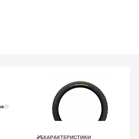
Щільність плетива корду : 6/360 TPI;
Робочий тиск: 45-65 PSI;
Вага: 1090 р.
Технології:
< > BlackChili - унікальний склад гуми, який
виготовляється тільки в Німеччині. Це
революція у велоспорті, легендарний склад
BlackChili відповідає на вічне питання про
найкраще співвідношення зчеплення та опору
коченню для їзди на велосипеді. Регулярні
перемоги у тестуванні як у лабораторії так і
на дорозі підтверджують відчутні та помітні
переваги для велосипедиста. Найновіші
полімери, а також спеціально розроблені
частинки сажі та наповнювачі гарантують
ня
високу продуктивність та комфорт для
користувача.
Apex
- технологія успішно використовується
ХАРАКТЕРИСТИКИ