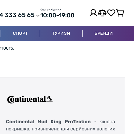
р
без вихідних
4 333 65 65
10:00-19:00
СПОРТ
ТУРИЗМ
БРЕНДИ
 1100гр.
Continental Mud King ProTection
- якісна
покришка, призначена для серйозних вологих