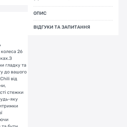
в автомобільних шинах протягом багатьох
років і перехід на велосипедні покришки було
ОПИС
лише питань тягаря. Apex стабілізує шину в
поворотах, це має сенс у шинах великого
ВІДГУКИ ТА ЗАПИТАННЯ
об'єму.
Профіль з натурального каучуку,
ь
встановлений між шарами каркасу біля
 колеса 26
основи, посилює боковини, зводячи до
нках.З
мінімуму скручування шини через високі
чи гладку та
поперечні навантаження. Більш жорсткі бічні
ту до вашого
стінки знижують ризик проколів та
hili від
перешкоджають
ни,
исті стежки
будь-яку
витримки
ї
уючи
 та бути