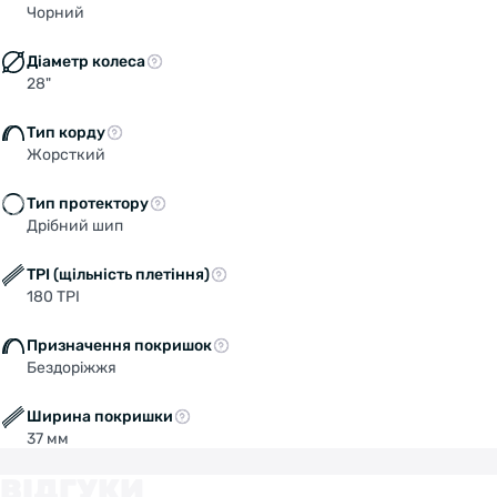
Чорний
Діаметр колеса
• Особенности: 3 слоя / 180 tpi / Sport
28"
• Размер: 28"x1 3/8x1 5/8
Тип корду
Жорсткий
• Цвет: черный
Тип протектору
Дрібний шип
• Вес: 640гр.
TPI (щільність плетіння)
180 TPI
Призначення покришок
Бездоріжжя
Ширина покришки
37 мм
ВІДГУКИ