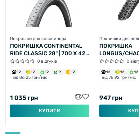
Покришки для велосипеда
Покришки для вел
ПОКРИШКА CONTINENTAL
ПОКРИШКА
RIDE CLASSIC 28" | 700 X 42C
LONGUS/CHAO
(40C) | 28 X 1.60 СІРА, НЕ
LANE 26X2,10 
0 відгуків
0 відг
СКЛАДНА
2C-MTB SPS 
12
12
12
9
12
12
12
12
від 86.25 грн/міс
від 78.92 грн/міс
1 035 грн
947 грн
КУПИТИ
КУП