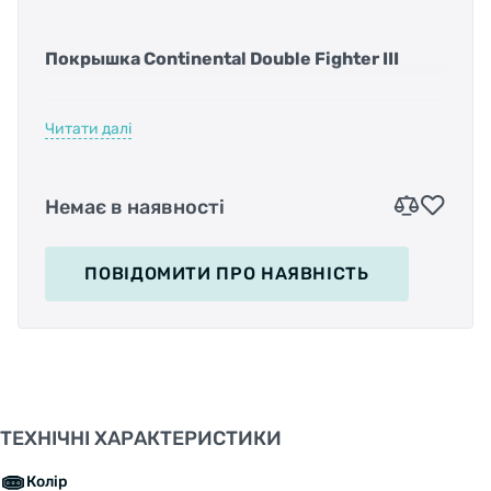
Покрышка Continental Double Fighter III
Читати далі
Немає в наявності
Это высококачественная модель, для которой
не важно покрытие по которому вы будете
передвигаться. Будь то асфальт, гравий или
ПОВІДОМИТИ
ПРО НАЯВНІСТЬ
дорожки для парковки, эта шина обладает
прочностью и сцеплением, чтобы надежно
удерживать колеса на земле. Скоростные
характеристики, накат и отличное сцепление
в поворотах - всё это Double Fighter III Sport.
ТЕХНІЧНІ ХАРАКТЕРИСТИКИ
Колір