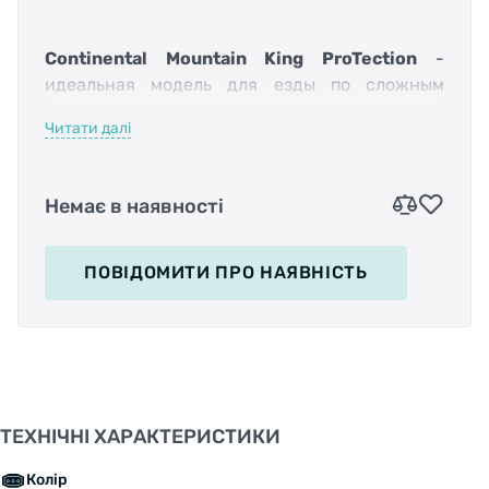
Continental Mountain King ProTection
-
идеальная модель для езды по сложным
трассам, подходит для установки на
Читати далі
характерные для таких поверхностей
двухподвесные велосипеды. Шипы
центрального протектора гарантируют
Немає в наявності
хорошее поддержание скорости, а внешние
обеспечивают максимальное сцепление как
по прямой трассе, так и на поворотах.
ПОВІДОМИТИ
ПРО НАЯВНІСТЬ
Модель оборудована кевларовым
ТЕХНІЧНІ ХАРАКТЕРИСТИКИ
фолдинговым кордом с примесью арамидных
волокон, такая особенность позволяет легко
Колір