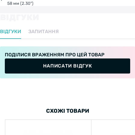
58 мм (2.30")
ВІДГУКИ
ВІДГУКИ
ЗАПИТАННЯ
Размеры: 29 X 2.30;
ПОДІЛИСЯ ВРАЖЕННЯМ ПРО ЦЕЙ ТОВАР
Ширина: 58 мм;
НАПИСАТИ ВІДГУК
ETRTO: 58 - 622;
Тип протектора: Внедорожный;
Плотность плетения корда: 3/180 TPI;
СХОЖІ ТОВАРИ
Рабочее давление: 40-54 PSI;
Вес: 765 г.