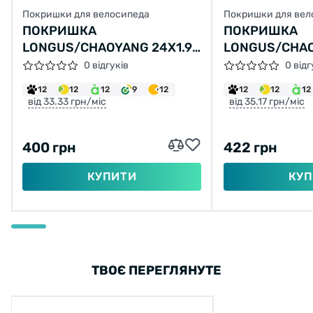
Покришки для велосипеда
Покришки для вел
ПОКРИШКА
ПОКРИШКА
LONGUS/CHAOYANG 24X1.95
LONGUS/CHAO
Н-554 (47-507)
H-5150 (50-55
0 відгуків
0 відг
12
12
12
9
12
12
12
12
від 33.33 грн/міс
від 35.17 грн/міс
400 грн
422 грн
КУПИТИ
КУП
ТВОЄ ПЕРЕГЛЯНУТЕ