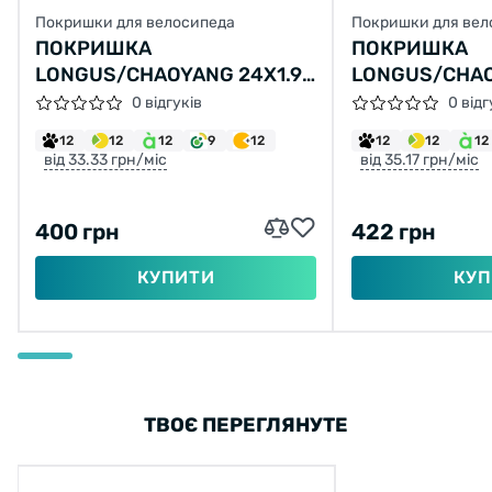
Покришки для велосипеда
Покришки для вел
ПОКРИШКА
ПОКРИШКА
LONGUS/CHAOYANG 24X1.95
LONGUS/CHAO
Н-554 (47-507)
H-5150 (50-55
0 відгуків
0 відг
12
12
12
9
12
12
12
12
від 33.33 грн/міс
від 35.17 грн/міс
400 грн
422 грн
КУПИТИ
КУП
ТВОЄ ПЕРЕГЛЯНУТЕ