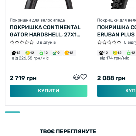
Покришки для велосипеда
Покришки для вел
ПОКРИШКА CONTINENTAL
ПОКРИШКА C
GATOR HARDSHELL, 27X1
ERUBAN PLUS 27
1/4, 32-630, ЧОРНА, НЕ
2.60 ЧОРНА, 
0 відгуків
0 відг
СКЛАДНА, HARDSHELL,
PLUS BREAKE
12
12
12
9
12
12
12
12
SKIN, 450ГР.
від 226.58 грн/міс
від 174 грн/міс
2 719 грн
2 088 грн
КУПИТИ
КУП
ТВОЄ ПЕРЕГЛЯНУТЕ