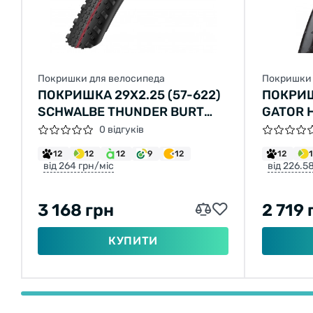
Покришки для велосипеда
Покришки 
ПОКРИШКА 29X2.25 (57-622)
ПОКРИШ
SCHWALBE THUNDER BURT
GATOR H
SNAKESKIN FOLDING
32-630,
0 відгуків
HARDSHE
12
12
12
9
12
12
від 264 грн/міс
від 226.5
3 168 грн
2 719 
КУПИТИ