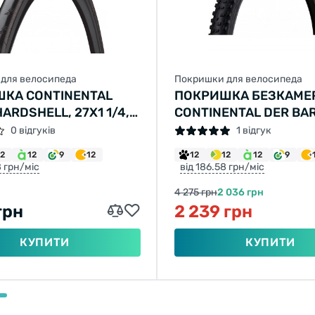
для велосипеда
Покришки для велосипеда
КА CONTINENTAL
ПОКРИШКА БЕЗКАМЕ
ARDSHELL, 27X1 1/4,
CONTINENTAL DER BA
 ЧОРНА, НЕ СКЛАДНА,
PROJEKT 27.5"X2.6, Ч
0 відгуків
1 відгук
LL, SKIN, 450ГР.
СКЛАДНА, PROTECTIO
12
12
9
12
12
12
12
9
SKIN
8 грн/міс
від 186.58 грн/міс
4 275 грн
2 036 грн
грн
2 239 грн
КУПИТИ
КУПИТИ