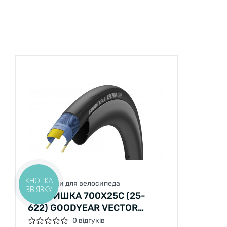
КНОПКА
Покришки для велосипеда
ЗВ'ЯЗКУ
ПОКРИШКА 700X25C (25-
622) GOODYEAR VECTOR
4SEASONS TUBELESS
0 відгуків