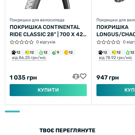
Покришки для велосипеда
Покришки для вел
ПОКРИШКА CONTINENTAL
ПОКРИШКА
RIDE CLASSIC 28" | 700 X 42C
LONGUS/CHAO
(40C) | 28 X 1.60 СІРА, НЕ
LANE 26X2,10 
0 відгуків
0 відг
СКЛАДНА
2C-MTB SPS 
12
12
12
9
12
12
12
12
від 86.25 грн/міс
від 78.92 грн/міс
1 035 грн
947 грн
КУПИТИ
КУП
ТВОЄ ПЕРЕГЛЯНУТЕ