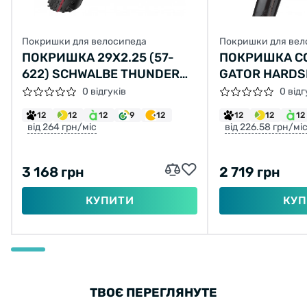
Покришки для велосипеда
Покришки для вел
ПОКРИШКА 29X2.25 (57-
ПОКРИШКА C
622) SCHWALBE THUNDER
GATOR HARDSH
BURT SNAKESKIN FOLDING
1/4, 32-630, 
0 відгуків
0 відг
СКЛАДНА, HA
12
12
12
9
12
12
12
12
SKIN, 450ГР.
від 264 грн/міс
від 226.58 грн/мі
3 168 грн
2 719 грн
КУПИТИ
КУП
ТВОЄ ПЕРЕГЛЯНУТЕ