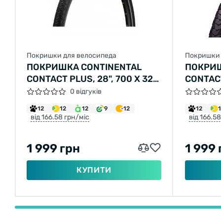
Покришки для велосипеда
Покришки 
ПОКРИШКА CONTINENTAL
ПОКРИШ
CONTACT PLUS, 28", 700 X 32C,
CONTACT
28 X 1 1/4 X 1 3/4, 32-622,
| 28 X 1
0 відгуків
ЧОРНА, НЕ СКЛАДНА,
СКЛАДН
12
12
12
9
12
12
СВІТЛОВІДБИВНА,
від 166.58 грн/міс
від 166.5
SAFETYPLUS BREAKER, 750ГР.
1 999 грн
1 999 
КУПИТИ