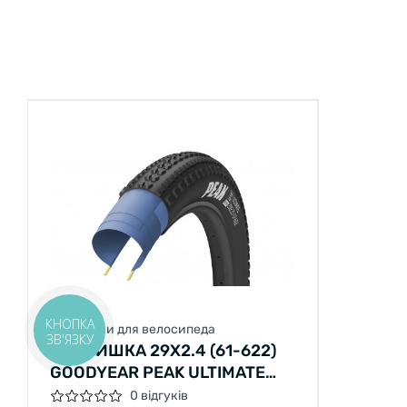
КНОПКА
Покришки для велосипеда
ЗВ'ЯЗКУ
ПОКРИШКА 29X2.4 (61-622)
GOODYEAR PEAK ULTIMATE
TUBELESS COMPLETE, BLACK
0 відгуків