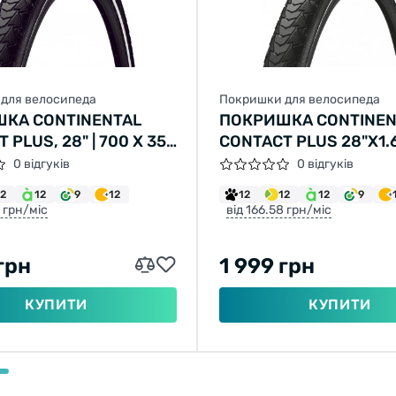
для велосипеда
Покришки для велосипеда
КА CONTINENTAL
ПОКРИШКА CONTINEN
 PLUS, 28" | 700 X 35C
CONTACT PLUS 28"X1.
 3/8 X 1 5/8, ЧОРНА, НЕ
SAFETYPLUS BREAKE
0 відгуків
0 відгуків
А, СВІТЛОВІДБИВНА
СВІТЛОВІДБИВНА
12
12
9
12
12
12
12
9
8 грн/міс
від 166.58 грн/міс
грн
1 999 грн
КУПИТИ
КУПИТИ