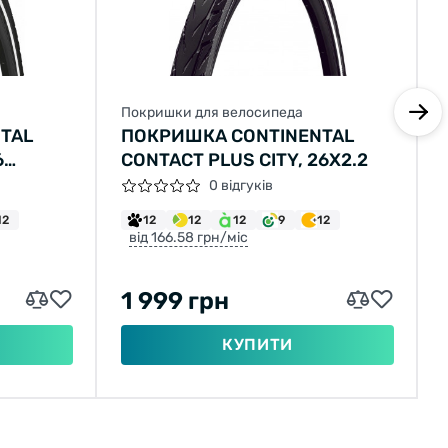
Покришки для велосипеда
TAL
ПОКРИШКА CONTINENTAL
6
CONTACT PLUS CITY, 26X2.2
R
0 відгуків
12
12
12
12
9
12
від 166.58 грн/міс
1 999 грн
КУПИТИ