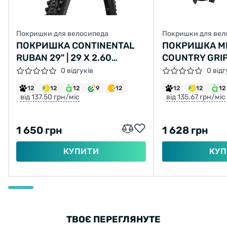
Покришки для велосипеда
Покришки для вел
ПОКРИШКА CONTINENTAL
ПОКРИШКА MI
RUBAN 29" | 29 X 2.60
COUNTRY GRIP
ЧОРНА, НЕ СКЛАДНА
(54-584) 30TP
0 відгуків
0 відг
12
12
12
9
12
12
12
12
від 137.50 грн/міс
від 135.67 грн/міс
1 650 грн
1 628 грн
КУПИТИ
КУП
ТВОЄ ПЕРЕГЛЯНУТЕ