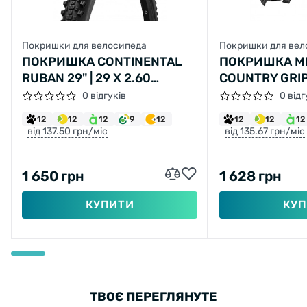
Покришки для велосипеда
Покришки для вел
ПОКРИШКА CONTINENTAL
ПОКРИШКА MI
RUBAN 29" | 29 X 2.60
COUNTRY GRIP
ЧОРНА, НЕ СКЛАДНА
(54-584) 30TP
0 відгуків
0 відг
12
12
12
9
12
12
12
12
від 137.50 грн/міс
від 135.67 грн/міс
1 650 грн
1 628 грн
КУПИТИ
КУП
ТВОЄ ПЕРЕГЛЯНУТЕ