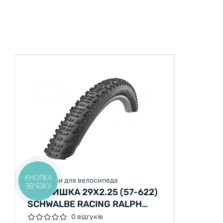
КНОПКА
Покришки для велосипеда
ЗВ'ЯЗКУ
ПОКРИШКА 29X2.25 (57-622)
SCHWALBE RACING RALPH
PERF TWINSKIN TLR B/B
0 відгуків