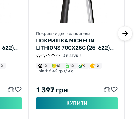
Покришки для велосипеда
ПОКРИШКА MICHELIN
-622)
LITHION3 700X25C (25-622)
60TPI СКЛАДН 255Г
0 відгуків
12
12
12
12
9
12
від 116.42 грн/міс
1 397 грн
КУПИТИ