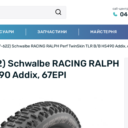
call-цент
04
СУАРИ
ЗАПЧАСТИНИ
МАЙСТЕРНЯ
-622) Schwalbe RACING RALPH Perf TwinSkin TLR B/B HS490 Addix, 
2) Schwalbe RACING RALPH
90 Addix, 67EPI