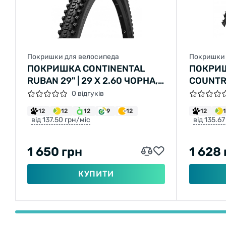
Покришки для велосипеда
Покришки 
ПОКРИШКА CONTINENTAL
ПОКРИШ
RUBAN 29" | 29 X 2.60 ЧОРНА,
COUNTRY
НЕ СКЛАДНА
584) 30
0 відгуків
12
12
12
9
12
12
від 137.50 грн/міс
від 135.67
1 650 грн
1 628 
КУПИТИ