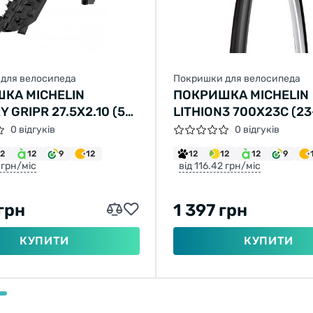
для велосипеда
Покришки для велосипеда
КА MICHELIN
ПОКРИШКА MICHELIN
 GRIPR 27.5X2.10 (54-
LITHION3 700X23C (23
TPI 695G
60TPI СКЛАДНІ 225G
0 відгуків
0 відгуків
12
12
9
12
12
12
12
9
 грн/міс
від 116.42 грн/міс
грн
1 397 грн
КУПИТИ
КУПИТИ