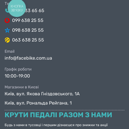
Телефони
КНОПКА
044 333 65 65
ЗВ'ЯЗКУ
099 638 25 55
098 638 25 55
063 638 25 55
Email
info@facebike.com.ua
Графік роботи
10:00-19:00
Магазини в Києві
Київ, вул. Якова Гніздовського, 1А
Київ, вул. Рональда Рейгана, 1
КРУТИ ПЕДАЛІ РАЗОМ З НАМИ
Будь з нами в тусовці і першим дізнаєшся про знижки та акції