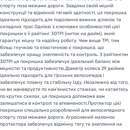
спорту поза межами дороги. Завдяки своїй міцній
конструкції та відмінній тяговій здатності, ця покришка
ідеально підходить для подолання важких ділянок та
складних трас.Однією з ключових особливостей цієї
покришки є її рейтинг 30TPI (ниток на дюйм), який
гарантує міцну та надійну роботу. Чим вище TPI, тим
більш гнучкою та еластичною є покришка, що
забезпечує кращу зчепленість та контроль. З рейтингом
30TPI ця покришка забезпечує ідеальний баланс між
міцністю та продуктивністю.Діаметр колеса 29 дюймів
ідеально підходить для гірських велосипедів і
забезпечує плавну та стабільну їзду. Незалежно від того,
чи ви маневруєте по кам'янистих стежках, чи катаетесь
по крутих схилах, ця покришка допоможе вам
залишатися в контролі та впевненості.Протектор цієї
покришки спеціально розроблений для велосипедного
спорту поза межами дороги. Агресивний малюнок
протектора забезпечує відмінну тягу та зчеплення на