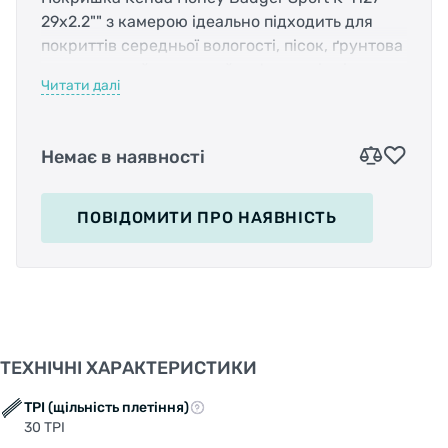
29x2.2"" з камерою ідеально підходить для
покриттів середньої вологості, пісок, ґрунтова
дорога, сухий та мокрий асфальт, відмінне
Читати далі
зчеплення на поворотах.
Діаметр колеса:
29” (622мм)
Немає в наявності
Корд:
сталевий дріт
ПОВІДОМИТИ
ПРО НАЯВНІСТЬ
Захист від проколів:
ні
Тип протектора:
позашляховий
Розміри (ETRTO):
56-622
ТЕХНІЧНІ ХАРАКТЕРИСТИКИ
Ширина покришки:
2,2 (56 мм)
TPI (щільність плетіння)
30 TPI
Щільність плетива корду:
30TPI