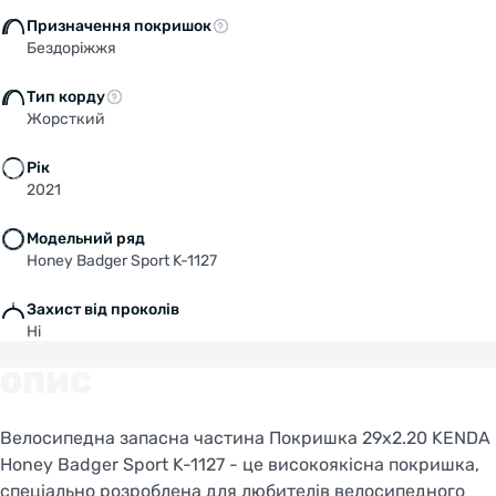
Призначення покришок
Бездоріжжя
Тип корду
Жорсткий
Рік
2021
Модельний ряд
Honey Badger Sport K-1127
Захист від проколів
Ні
ОПИС
Велосипедна запасна частина Покришка 29x2.20 KENDA
Honey Badger Sport K-1127 - це високоякісна покришка,
спеціально розроблена для любителів велосипедного