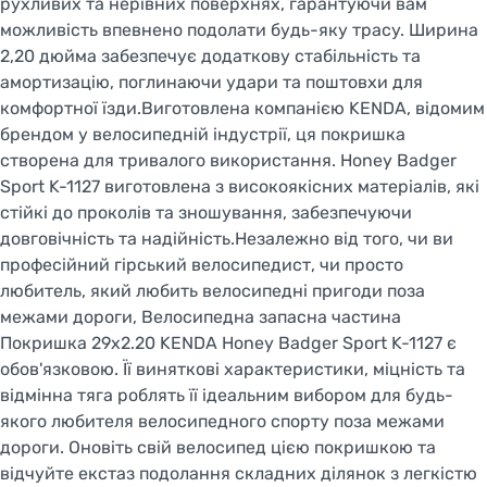
рухливих та нерівних поверхнях, гарантуючи вам
можливість впевнено подолати будь-яку трасу. Ширина
2,20 дюйма забезпечує додаткову стабільність та
амортизацію, поглинаючи удари та поштовхи для
комфортної їзди.Виготовлена компанією KENDA, відомим
брендом у велосипедній індустрії, ця покришка
створена для тривалого використання. Honey Badger
Welcome!
Sport K-1127 виготовлена з високоякісних матеріалів, які
Do you want to switch to the Dutch version of the
стійкі до проколів та зношування, забезпечуючи
site or stay on the Ukrainian version?
довговічність та надійність.Незалежно від того, чи ви
професійний гірський велосипедист, чи просто
SWITCH TO FACEBIKE.NL
любитель, який любить велосипедні пригоди поза
межами дороги, Велосипедна запасна частина
STAY ON FACEBIKE.UA
Покришка 29x2.20 KENDA Honey Badger Sport K-1127 є
обов'язковою. Її виняткові характеристики, міцність та
відмінна тяга роблять її ідеальним вибором для будь-
якого любителя велосипедного спорту поза межами
дороги. Оновіть свій велосипед цією покришкою та
відчуйте екстаз подолання складних ділянок з легкістю