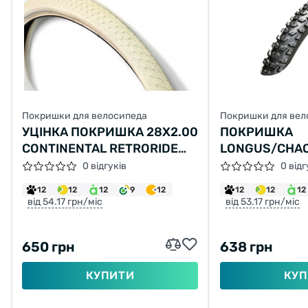
Покришки для велосипеда
Покришки для вел
УЦІНКА ПОКРИШКА 28Х2.00
ПОКРИШКА
CONTINENTAL RETRORIDE
LONGUS/CHA
КРЕМОВА ЗІ ВІДБИВАЮЧОЮ
GLADIATOR 26
0 відгуків
0 відг
СТРІЧКОЮ
30TPI (60-559
12
12
12
9
12
12
12
12
від 54.17 грн/міс
від 53.17 грн/міс
650 грн
638 грн
КУПИТИ
КУП