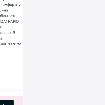
є комфортну
 шина
ільність,
NDA) RAPID
ти
вніше. В
та
нній тяги та