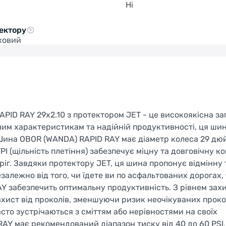
Ні
ектору
ховий
ID RAY 29x2.10 з протектором JET - це високоякісна за
им характеристикам та надійній продуктивності, ця шин
Шина OBOR (WANDA) RAPID RAY має діаметр колеса 29 дюй
TPI (щільність плетіння) забезпечує міцну та довговічну к
ріг. Завдяки протектору JET, ця шина пропонує відмінну 
залежно від того, чи їдете ви по асфальтованих дорогах,
 забезпечить оптимальну продуктивність. З рівнем захи
ахист від проколів, зменшуючи ризик неочікуваних проко
сто зустрічаються з сміттям або нерівностями на своїх
Y має рекомендований діапазон тиску від 40 до 60 PSI,