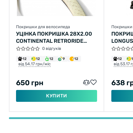
Покришки для велосипеда
Покришки 
УЦІНКА ПОКРИШКА 28Х2.00
ПОКРИ
CONTINENTAL RETRORIDE
LONGUS
КРЕМОВА ЗІ ВІДБИВАЮЧОЮ
GLADIAT
0 відгуків
СТРІЧКОЮ
30TPI (
12
12
12
9
12
12
від 54.17 грн/міс
від 53.17 
650 грн
638 г
КУПИТИ