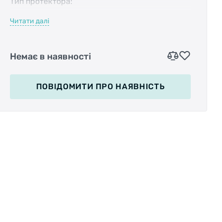
Тип протектора:
Читати далі
Корд: сталевий дріт
Захист від проколів: базовий
Немає в наявності
Розміри (ETRTO): 52-622
ПОВІДОМИТИ
ПРО НАЯВНІСТЬ
Робочий тиск: 40-60 PSI
Ширина шини: 2.1
Щільність плетіння корду (TPI): 60TPI