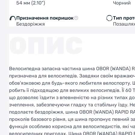
54 мм (2.10")
Чорний
Призначення покришок
Тип прот
Бездоріжжя
Позашля
ОПИС
Велосипедна запасна частина шина OBOR (WANDA) RAP
призначена для велосипедів. Завдяки своїм вражаюч
обов'язковою для будь-якого любителя велоспорту. 
робить її підходящою для великих велосипедів. Її 60 
що дозволяє їздити з впевненістю на різних типах до
зчеплення, забезпечуючи гладку та стабільну їзду. Не
подолаєте бездоріжжя, шина OBOR (WANDA) RAPID RAY
проколів базового рівня, ця шина пропонує певний з
функція особливо корисна для велосипедистів, які ча
велосипедних пригодах. Шина OBOR (WANDA) RAPID RA