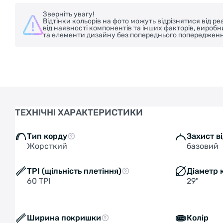
Зверніть увагу!
Відтінки кольорів на фото можуть відрізнятися від 
від наявності компонентів та інших факторів, вироб
та елементи дизайну без попереднього попередженн
ТЕХНІЧНІ ХАРАКТЕРИСТИКИ
Тип корду
Захист в
Жорсткий
базовий
TPI (щільність плетіння)
Діаметр 
60 TPI
29"
Ширина покришки
Колір