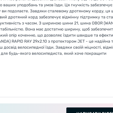
о ваших уподобань та умов їзди. Ця гнучкість забезпечу
ку ви подолаєте. Завдяки сталевому дротяному корду, ця
вий дротяний корд забезпечує відмінну підтримку та стаб
уктивність з часом. З шириною шини 21, шина OBOR (WA
стабільністю. Вона має достатню ширину, щоб забезпечи
зький опір коченню, що дозволяє їздити швидше та ефекти
DA) RAPID RAY 29x2.10 з протектором JET - це надійна 
освід велосипедної їзди. Завдяки своїй міцності, відмі
ю для будь-якого велосипедиста, який хоче покращити