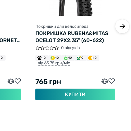
Покришки для велосипеда
ПОКРИШКА RUBENA&MITAS
ORNET
OCELOT 29X2.35" (60-622)
(52-622)
0 відгуків
12
12
12
12
9
12
від 63.75 грн/міс
765 грн
КУПИТИ