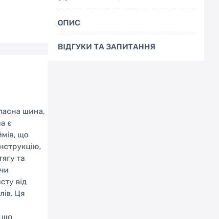
ОПИС
ВІДГУКИ ТА ЗАПИТАННЯ
пасна шина,
а є
мів, що
онструкцію,
тягу та
 чи
сту від
лів. Ця
 що