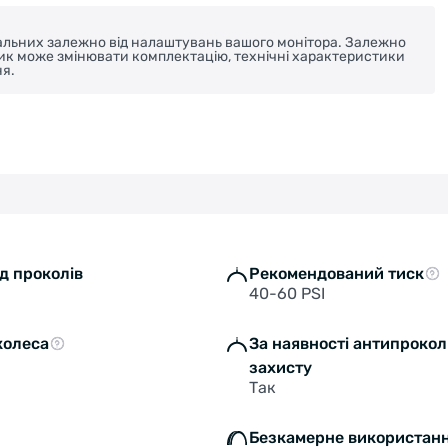
реальних залежно від налаштувань вашого монітора. Залежно
ник може змінювати комплектацію, технічні характеристики
я.
ід проколів
Рекомендований тиск
40-60 PSI
колеса
За наявності антипрокол
захисту
Так
Безкамерне використан