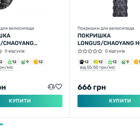
для велосипеда
Покришки для велосипеда
ШКА
ПОКРИШКА
/CHAOYANG
LONGUS/CHAOYANG H
OR 26X2,40 H-5136
29X2,10 H-5161 30TPI 
0 відгуків
0 відгуків
60-559), 945Г
12
12
9
12
12
12
12
9
грн/міс
від 55.50 грн/міс
рн
666 грн
КУПИТИ
КУПИТИ