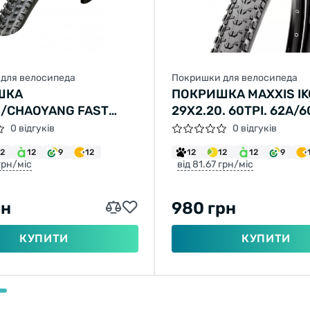
для велосипеда
Покришки для велосипеда
ШКА
ПОКРИШКА MAXXIS I
/CHAOYANG FAST
29X2.20. 60TPI. 62A/6
X2,10 H-5197 60TPI
(ETB96753200)
0 відгуків
0 відгуків
 SPS TLR СКЛАДНА
12
12
9
12
12
12
12
9
 грн/міс
від 81.67 грн/міс
рн
980 грн
КУПИТИ
КУПИТИ