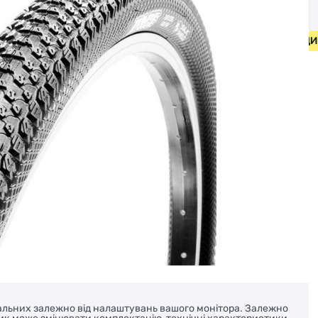
ЕДИ ВІД 2000 ГРН • БЕЗКОШТОВНА ДОСТАВКА НА ВЕЛОСИП
реальних залежно від налаштувань вашого монітора. Залежно