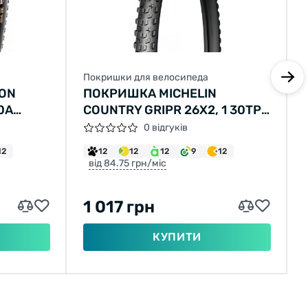
Покришки для велосипеда
KON
ПОКРИШКА MICHELIN
0A
COUNTRY GRIPR 26X2, 1 30TPI
ЧОРНИЙ 670G
0 відгуків
12
12
12
12
9
12
від 84.75 грн/міс
1 017 грн
КУПИТИ