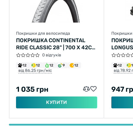
Покришки для велосипеда
Покришки 
ПОКРИШКА CONTINENTAL
ПОКРИ
RIDE CLASSIC 28" | 700 X 42C
LONGUS
(40C) | 28 X 1.60 СІРА, НЕ
LANE 26
0 відгуків
СКЛАДНА
2C-MTB
12
12
12
9
12
12
від 86.25 грн/міс
від 78.92
1 035 грн
947 г
КУПИТИ