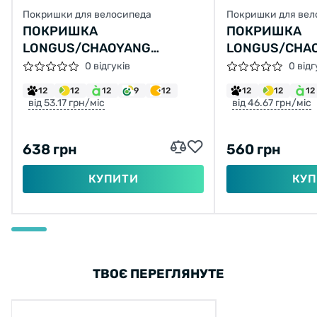
Покришки для велосипеда
Покришки для вел
ПОКРИШКА
ПОКРИШКА
LONGUS/CHAOYANG
LONGUS/CHAO
GLADIATOR 26X2,40 H-5136
H-5129 VICTOR
0 відгуків
0 відг
30TPI (60-559), 945Г
12
12
12
9
12
12
12
12
від 53.17 грн/міс
від 46.67 грн/міс
638 грн
560 грн
КУПИТИ
КУП
ТВОЄ ПЕРЕГЛЯНУТЕ