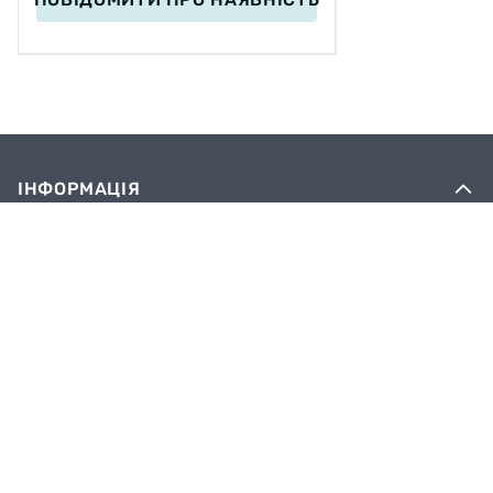
ІНФОРМАЦІЯ
Вакансії
Сервіс
Оплата
Доставка
Блог
Обмін та повернення
Контактна інформація
Політика конфіденційності