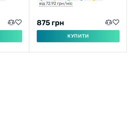
від 72.92 грн/міс
875 грн
КУПИТИ