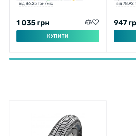
від 86.25 грн/міс
від 78.92
1 035 грн
947 г
КУПИТИ