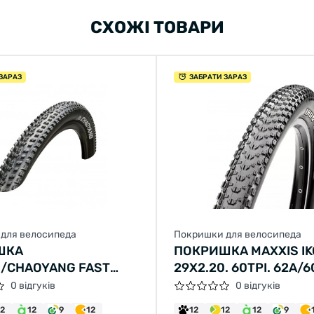
СХОЖІ ТОВАРИ
ЗАРАЗ
ЗАБРАТИ ЗАРАЗ
для велосипеда
Покришки для велосипеда
ШКА
ПОКРИШКА MAXXIS I
/CHAOYANG FAST
29X2.20. 60TPI. 62A/6
X2,10 H-5197 60TPI
(ETB96753200)
0 відгуків
0 відгуків
 SPS TLR СКЛАДНА
12
12
9
12
12
12
12
9