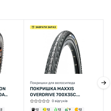
ЗАБРАТИ ЗАРАЗ
Покришки для велосипеда
KON
ПОКРИШКА MAXXIS
0A
OVERDRIVE 700X35C.
MAXXPROTECT 27TPI. 70A
0 відгуків
12
12
12
12
9
12