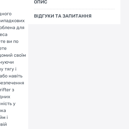
ОПИС
дного
ВІДГУКИ ТА ЗАПИТАННЯ
 випадкових
роблена для
леса
ете ви по
ете
ідомий своїм
ечуючи
у тягу і
або навіть
безпечення
ifter з
едних
ність у
яка
йм і
вій