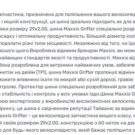
 запчастина, призначена для поліпшення вашого велосипе
 міцній конструкції, ця шина ідеально підходить як для
яки розміру 29x2.00, шина Maxxis Grifter спеціально роз
осадку і оптимальну продуктивність. Більший діаметр ко
одолати різні типи місцевості. Незалежно від того, чи їд
 всього цього.Вироблена відомим брендом Maxxis, ви мож
 найвищих стандартів якості та продуктивності. Maxxis в
м. Вона розроблена для витримки найважчих умов, забезп
ниток на дюйм (TPI), шина Maxxis Grifter пропонує відмінн
ожете впевнено їхати по мокрій або сухій дорозі, гравію 
онтролю. Протектор шини спеціально розроблений для за
абільність і контроль у всіх умовах їзди.Шина Maxxis Gr
 своєю експертизою у виробництві високоякісних велосип
ірингу, ця шина є свідченням репутації Тайваню за відмін
xis Grifter - це велосипедна запчастина вищого класу, 
Зі своїм розміром 29x2.00, конструкцією з 60 ниток на дю
ю для будь-якого велосипедиста, який бажає поліпшити с