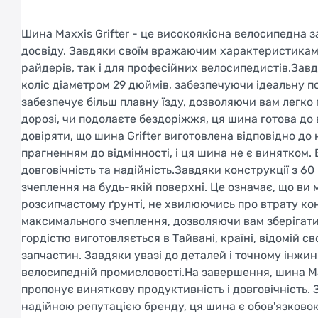
Шина Maxxis Grifter - це високоякісна велосипедна
досвіду. Завдяки своїм вражаючим характеристикам і
райдерів, так і для професійних велосипедистів.Завд
коліс діаметром 29 дюймів, забезпечуючи ідеальну п
забезпечує більш плавну їзду, дозволяючи вам легко п
дорозі, чи подолаєте бездоріжжя, ця шина готова до
довіряти, що шина Grifter виготовлена відповідно до
прагненням до відмінності, і ця шина не є винятко
довговічність та надійність.Завдяки конструкції з 60 
зчеплення на будь-якій поверхні. Це означає, що ви м
розсипчастому ґрунті, не хвилюючись про втрату к
максимального зчеплення, дозволяючи вам зберігати ст
гордістю виготовляється в Тайвані, країні, відомій
запчастин. Завдяки увазі до деталей і точному інжин
велосипедній промисловості.На завершення, шина Max
пропонує виняткову продуктивність і довговічність. 
надійною репутацією бренду, ця шина є обов'язково