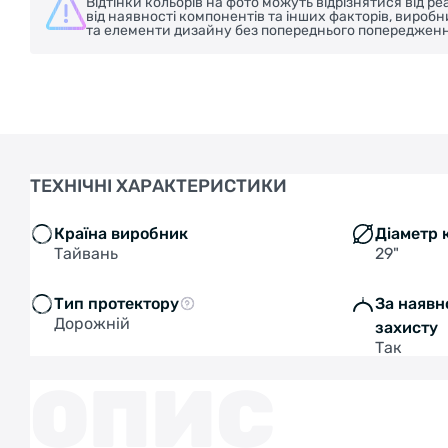
Відтінки кольорів на фото можуть відрізнятися від 
від наявності компонентів та інших факторів, вироб
та елементи дизайну без попереднього попередженн
ТЕХНІЧНІ ХАРАКТЕРИСТИКИ
Країна виробник
Діаметр 
Тайвань
29"
Тип протектору
За наявн
Дорожній
захисту
Так
ОПИС