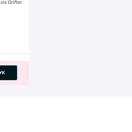
is Grifter
УК