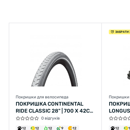
ЗАБРАТИ 
Покришки для велосипеда
Покришки 
ПОКРИШКА CONTINENTAL
ПОКРИ
RIDE CLASSIC 28" | 700 X 42C
LONGUS
(40C) | 28 X 1.60 СІРА, НЕ
LANE 26
0 відгуків
СКЛАДНА
2C-MTB
12
12
12
9
12
12