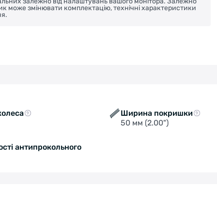
реальних залежно від налаштувань вашого монітора. Залежно
ник може змінювати комплектацію, технічні характеристики
я.
колеса
Ширина покришки
50 мм (2.00")
ості антипрокольного