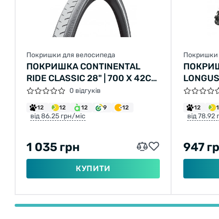
Покришки для велосипеда
Покришки 
ПОКРИШКА CONTINENTAL
ПОКРИ
RIDE CLASSIC 28" | 700 X 42C
LONGUS
(40C) | 28 X 1.60 СІРА, НЕ
LANE 26
0 відгуків
СКЛАДНА
2C-MTB
12
12
12
9
12
12
від 86.25 грн/міс
від 78.92
1 035 грн
947 г
КУПИТИ