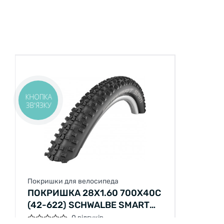
КНОПКА
ЗВ'ЯЗКУ
Покришки для велосипеда
ПОКРИШКА 28X1.60 700X40C
(42-622) SCHWALBE SMART
SAM PERFORMANCE B/B-SK
0 відгуків