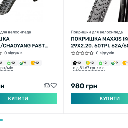
для велосипеда
Покришки для велосипеда
ШКА
ПОКРИШКА MAXXIS I
/CHAOYANG FAST
29X2.20. 60TPI. 62A/6
X2,10 H-5197 60TPI
(ETB96753200)
0 відгуків
0 відгуків
 SPS TLR СКЛАДНА
12
12
9
12
12
12
12
9
 грн/міс
від 81.67 грн/міс
рн
980 грн
КУПИТИ
КУПИТИ