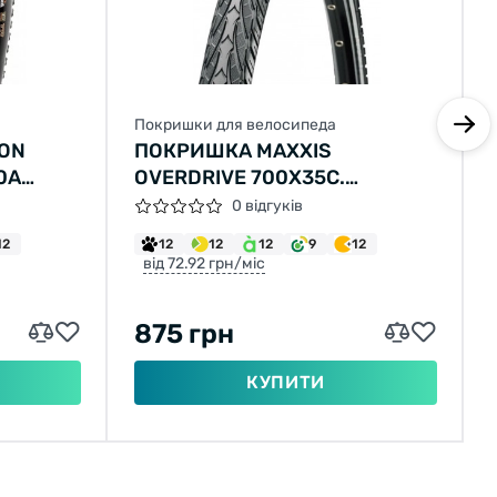
Покришки для велосипеда
KON
ПОКРИШКА MAXXIS
0A
OVERDRIVE 700X35C.
MAXXPROTECT 27TPI. 70A
0 відгуків
12
12
12
12
9
12
від 72.92 грн/міс
875 грн
КУПИТИ