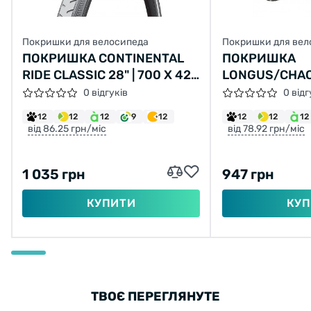
Покришки для велосипеда
Покришки для вел
ПОКРИШКА CONTINENTAL
ПОКРИШКА
RIDE CLASSIC 28" | 700 X 42C
LONGUS/CHAO
(40C) | 28 X 1.60 СІРА, НЕ
LANE 26X2,10 
0 відгуків
0 відг
СКЛАДНА
2C-MTB SPS 
12
12
12
9
12
12
12
12
від 86.25 грн/міс
від 78.92 грн/міс
1 035 грн
947 грн
КУПИТИ
КУП
ТВОЄ ПЕРЕГЛЯНУТЕ