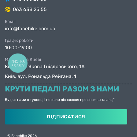
063 638 25 55
Email
info@facebike.com.ua
Графік роботи
10:00-19:00
Магазини в Києві
КНОПКА
ЗВ'ЯЗКУ
Київ, вул. Якова Гніздовського, 1А
Київ, вул. Рональда Рейгана, 1
КРУТИ ПЕДАЛІ РАЗОМ З НАМИ
Будь з нами в тусовці і першим дізнаєшся про знижки та акції
ПІДПИСАТИСЯ
© Facebike 2026