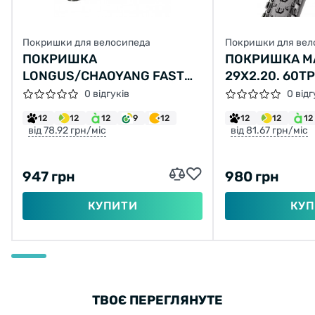
Покришки для велосипеда
Покришки для вел
ПОКРИШКА
ПОКРИШКА MA
LONGUS/CHAOYANG FAST
29X2.20. 60TP
LANE 26X2,10 H-5197 60TPI
(ETB96753200
0 відгуків
0 відг
2C-MTB SPS TLR СКЛАДНА
12
12
12
9
12
12
12
12
від 78.92 грн/міс
від 81.67 грн/міс
947 грн
980 грн
КУПИТИ
КУП
ТВОЄ ПЕРЕГЛЯНУТЕ