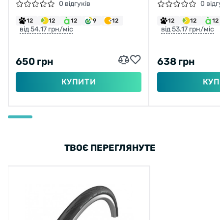
КРЕМОВА ЗІ ВІДБИВАЮЧОЮ
GLADIATOR 26
0 відгуків
0 відг
СТРІЧКОЮ
30TPI (60-559
12
12
12
9
12
12
12
12
від 54.17 грн/міс
від 53.17 грн/міс
650 грн
638 грн
КУПИТИ
КУП
ТВОЄ ПЕРЕГЛЯНУТЕ