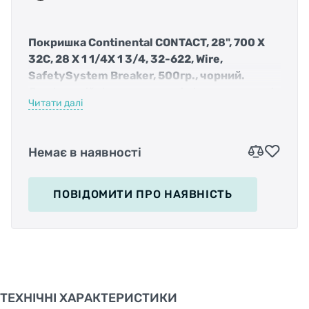
Покришка Continental CONTACT, 28", 700 X
32C, 28 X 1 1/4X 1 3/4, 32-622, Wire,
SafetySystem Breaker, 500гр., чорний.
Легкі, надійні та спортивні, із захистом від
Читати далі
проколів за допомогою системи SafetySystem
Breaker. Виготовлені з посиленої кевларом
армованої нейлонової тканини, Шино швидко
Немає в наявності
адаптується до поверхні без помітного
збільшення ваги або опору коченню.
Стиль відрізняється особливим дизайном, має
ПОВІДОМИТИ
ПРО НАЯВНІСТЬ
найпопулярніший у своєму класі малюнок
протектора. забезпечує гарне зчеплення з
дорогою і, відповідно, забезпечує високий
рівень безпеки
Сумісні з електробайками, розраховані на
стандартну швидкість не менше 25 км/год.
ТЕХНІЧНІ ХАРАКТЕРИСТИКИ
зносу, викликаного додатковою рушійною