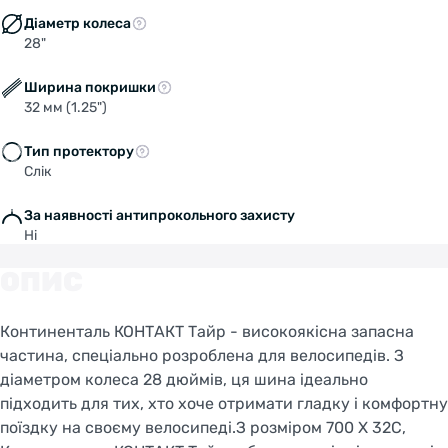
силою, пристосовані для більш високого
Діаметр колеса
28"
прискорюючого моменту, що крутить, а також
для більш високих швидкостей при входженні
Ширина покришки
в повороти. час замінити шини.
32 мм (1.25")
Спеціальна світловідбивна смуга Reflex з боків
- для кращої видимості в нічний час.
Тип протектору
Розрахована на велосипед з діаметром коліс
Слік
28 дюймів:
Розмір: 700 X 32C
За наявності антипрокольного захисту
Ні
Матеріал боковини: Корд
Вага, г: 500
ОПИС
Тиск максимальний, АТМ:
Щільність корпусу, TPI: 3/180
Континенталь КОНТАКТ Тайр - високоякісна запасна
ISO (ETRTO): 32-622
частина, спеціально розроблена для велосипедів. З
< /ul>
діаметром колеса 28 дюймів, ця шина ідеально
підходить для тих, хто хоче отримати гладку і комфортну
поїздку на своєму велосипеді.З розміром 700 X 32C,