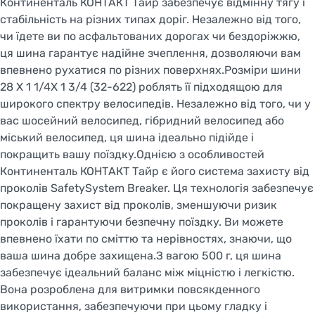
Континенталь КОНТАКТ Тайр забезпечує відмінну тягу і
стабільність на різних типах доріг. Незалежно від того,
чи їдете ви по асфальтованих дорогах чи бездоріжжю,
ця шина гарантує надійне зчеплення, дозволяючи вам
впевнено рухатися по різних поверхнях.Розміри шини
28 X 1 1/4X 1 3/4 (32-622) роблять її підходящою для
широкого спектру велосипедів. Незалежно від того, чи у
вас шосейний велосипед, гібридний велосипед або
міський велосипед, ця шина ідеально підійде і
покращить вашу поїздку.Однією з особливостей
Континенталь КОНТАКТ Тайр є його система захисту від
проколів SafetySystem Breaker. Ця технологія забезпечує
покращену захист від проколів, зменшуючи ризик
проколів і гарантуючи безпечну поїздку. Ви можете
впевнено їхати по сміттю та нерівностях, знаючи, що
ваша шина добре захищена.З вагою 500 г, ця шина
забезпечує ідеальний баланс між міцністю і легкістю.
Вона розроблена для витримки повсякденного
використання, забезпечуючи при цьому гладку і