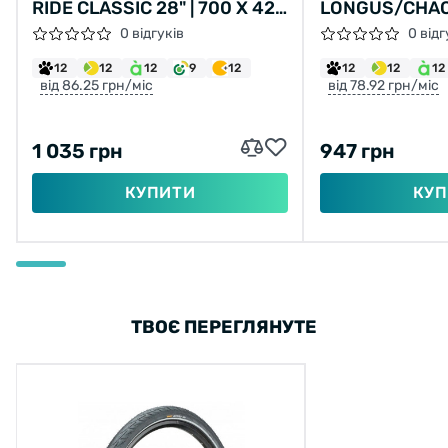
RIDE CLASSIC 28" | 700 X 42C
LONGUS/CHAO
(40C) | 28 X 1.60 СІРА, НЕ
LANE 26X2,10 
0 відгуків
0 відг
СКЛАДНА
2C-MTB SPS 
12
12
12
9
12
12
12
12
від 86.25 грн/міс
від 78.92 грн/міс
1 035 грн
947 грн
КУПИТИ
КУП
ТВОЄ ПЕРЕГЛЯНУТЕ