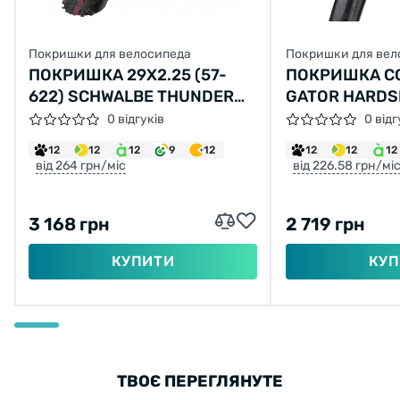
Покришки для велосипеда
Покришки для вел
ПОКРИШКА 29X2.25 (57-
ПОКРИШКА C
622) SCHWALBE THUNDER
GATOR HARDSH
BURT SNAKESKIN FOLDING
1/4, 32-630, 
0 відгуків
0 відг
СКЛАДНА, HA
12
12
12
9
12
12
12
12
SKIN, 450ГР.
від 264 грн/міс
від 226.58 грн/мі
3 168 грн
2 719 грн
КУПИТИ
КУП
ТВОЄ ПЕРЕГЛЯНУТЕ