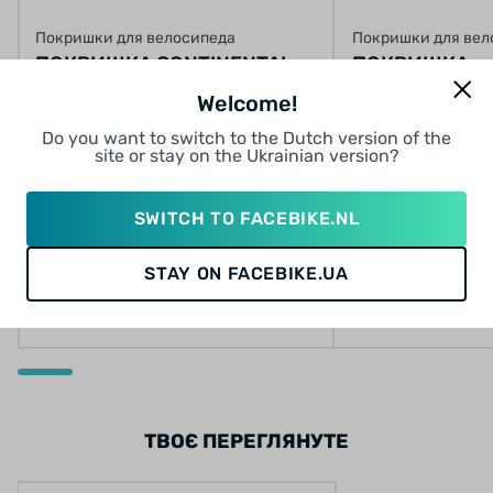
Покришки для велосипеда
Покришки для вел
ПОКРИШКА CONTINENTAL
ПОКРИШКА
RIDE CLASSIC 28" | 700 X 42C
LONGUS/CHAO
Welcome!
(40C) | 28 X 1.60 СІРА, НЕ
LANE 26X2,10 
0 відгуків
0 відг
Do you want to switch to the Dutch version of the
СКЛАДНА
2C-MTB SPS 
site or stay on the Ukrainian version?
12
12
12
9
12
12
12
12
від 86.25 грн/міс
від 78.92 грн/міс
SWITCH TO FACEBIKE.NL
1 035 грн
947 грн
STAY ON FACEBIKE.UA
КУПИТИ
КУП
ТВОЄ ПЕРЕГЛЯНУТЕ