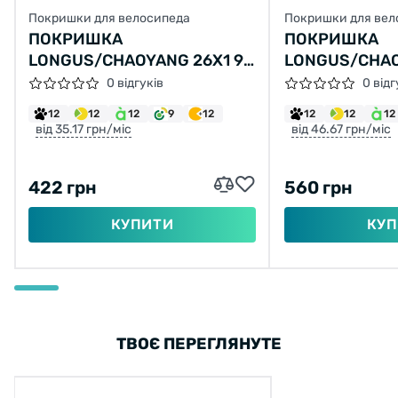
Покришки для велосипеда
Покришки для вел
ПОКРИШКА
ПОКРИШКА
LONGUS/CHAOYANG 26X1 95
LONGUS/CHAO
H-5150 (50-559)
H-5129 VICTOR
0 відгуків
0 відг
12
12
12
9
12
12
12
12
від 35.17 грн/міс
від 46.67 грн/міс
422 грн
560 грн
КУПИТИ
КУП
ТВОЄ ПЕРЕГЛЯНУТЕ