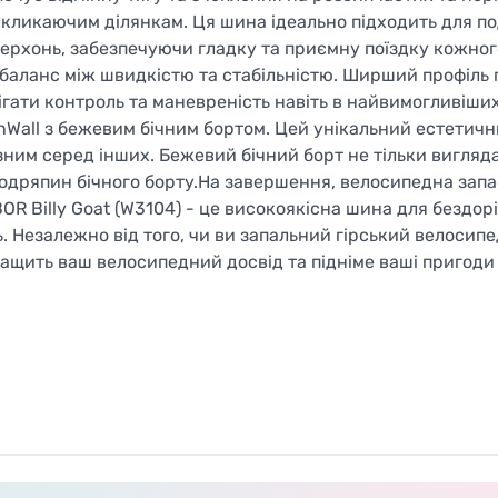
икликаючим ділянкам. Ця шина ідеально підходить для п
верхонь, забезпечуючи гладку та приємну поїздку кожног
баланс між швидкістю та стабільністю. Ширший профіль
рігати контроль та маневреність навіть в найвимогливіши
kinWall з бежевим бічним бортом. Цей унікальний естетич
ним серед інших. Бежевий бічний борт не тільки вигляда
 подряпин бічного борту.На завершення, велосипедна зап
BOR Billy Goat (W3104) - це високоякісна шина для бездор
ь. Незалежно від того, чи ви запальний гірський велосипе
ащить ваш велосипедний досвід та підніме ваші пригоди