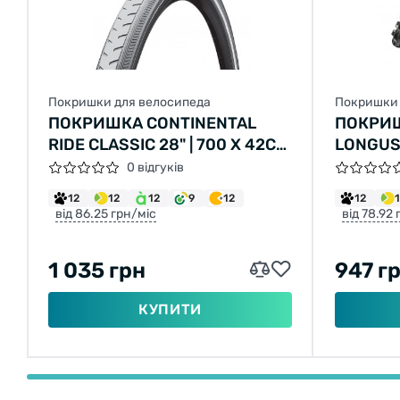
Покришки для велосипеда
Покришки 
ПОКРИШКА CONTINENTAL
ПОКРИ
RIDE CLASSIC 28" | 700 X 42C
LONGUS
(40C) | 28 X 1.60 СІРА, НЕ
LANE 26
0 відгуків
СКЛАДНА
2C-MTB
12
12
12
9
12
12
від 86.25 грн/міс
від 78.92
1 035 грн
947 г
КУПИТИ