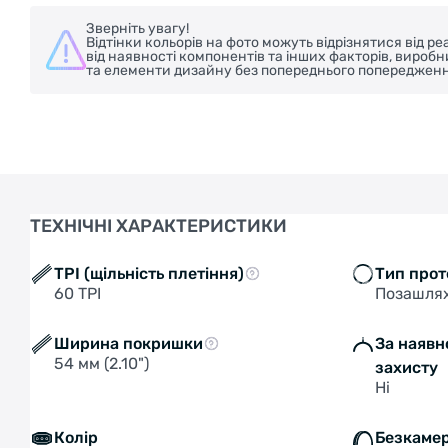
Зверніть увагу!
Відтінки кольорів на фото можуть відрізнятися від 
від наявності компонентів та інших факторів, вироб
та елементи дизайну без попереднього попередженн
ТЕХНІЧНІ ХАРАКТЕРИСТИКИ
TPI (щільність плетіння)
Тип прот
60 TPI
Позашля
Ширина покришки
За наявн
54 мм (2.10")
захисту
Ні
Колір
Безкаме