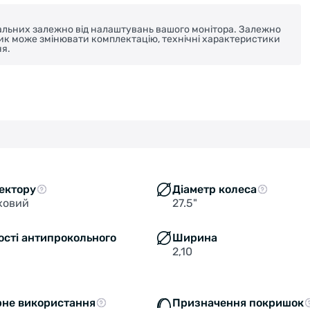
реальних залежно від налаштувань вашого монітора. Залежно
ник може змінювати комплектацію, технічні характеристики
я.
ектору
Діаметр колеса
ховий
27.5"
ості антипрокольного
Ширина
2,10
рне використання
Призначення покришок