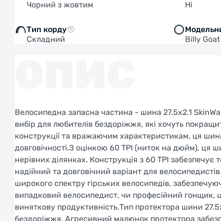
Чорний з жовтим
Ні
Тип корду
Модельн
Складний
Billy Goa
ОПИС
Велосипедна запасна частина - шина 27.5x2.1 SkinWal
вибір для любителів бездоріжжя, які хочуть покращи
конструкції та вражаючим характеристикам, ця шин
довговічності.З оцінкою 60 TPI (ниток на дюйм), ця ш
нерівних ділянках. Конструкція з 60 TPI забезпечу
надійний та довговічний варіант для велосипедисті
широкого спектру гірських велосипедів, забезпечуюч
випадковий велосипедист, чи професійний гонщик, 
виняткову продуктивність.Тип протектора шини 27.5x2
бездоріжжя. Агресивний малюнок протектора забезпе