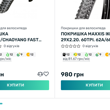
для велосипеда
Покришки для велосипеда
ШКА
ПОКРИШКА MAXXIS I
/CHAOYANG FAST
29X2.20. 60TPI. 62A/6
X2,10 H-5197 60TPI
(ETB96753200)
0 відгуків
0 відгуків
 SPS TLR СКЛАДНА
12
12
9
12
12
12
12
9
 грн/міс
від 81.67 грн/міс
рн
980 грн
КУПИТИ
КУПИТИ