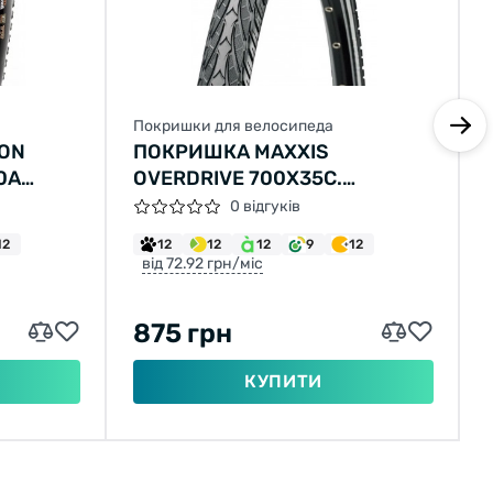
Покришки для велосипеда
KON
ПОКРИШКА MAXXIS
0A
OVERDRIVE 700X35C.
MAXXPROTECT 27TPI. 70A
0 відгуків
12
12
12
12
9
12
від 72.92 грн/міс
875 грн
КУПИТИ