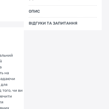
ОПИС
ВІДГУКИ ТА ЗАПИТАННЯ
еальний
й
а
ть на
 надаючи
 для
 того, чи ви
печити
ля
івних