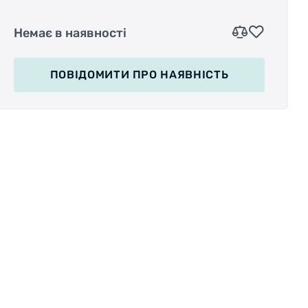
полегшити покришку при цьому зберегти її
міцність і зносостійкість.
Немає в наявності
Діаметр колеса:
27.5 "(584мм)
ПОВІДОМИТИ
ПРО НАЯВНІСТЬ
Тип протектора:
позашляхова
Корд:
келавровая нитка
Захист від проколів:
базова
Розміри (ETRTO):
54-584
Ширина покришки:
2.1 "
Робочий тиск:
30-45psi
Щільність плетіння корду (TPI):
60TPI