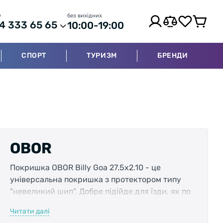
р
без вихідних
4 333 65 65
10:00-19:00
СПОРТ
ТУРИЗМ
БРЕНДИ
OBOR
Покришка OBOR Billy Goa 27.5x2.10 - це
універсальна покришка з протектором типу
"невеликий шип". Добре підійде для їзди, як по
асфальту, так і по пересіченій місцевості.
Читати далі
Технологія SKINWALL дає можливість