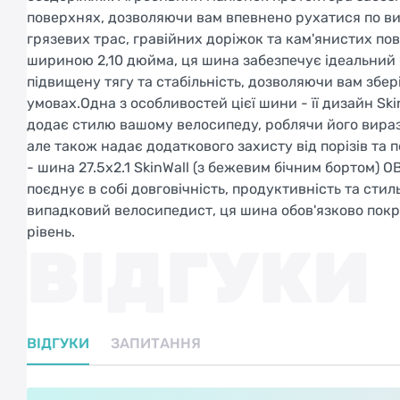
поверхнях, дозволяючи вам впевнено рухатися по в
грязевих трас, гравійних доріжок та кам'янистих по
шириною 2,10 дюйма, ця шина забезпечує ідеальний 
підвищену тягу та стабільність, дозволяючи вам збе
умовах.Одна з особливостей цієї шини - її дизайн S
додає стилю вашому велосипеду, роблячи його вираз
але також надає додаткового захисту від порізів та
- шина 27.5x2.1 SkinWall (з бежевим бічним бортом) O
поєднує в собі довговічність, продуктивність та стил
випадковий велосипедист, ця шина обов'язково покр
рівень.
ВІДГУКИ
ВІДГУКИ
ЗАПИТАННЯ