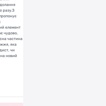
одолання
о разу.З
 пропонує
х
ний елемент
є чудово,
асна частина
іжжя, яка
дист, чи
 на новий