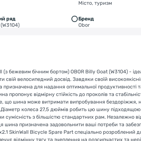
Місто, туризм
ий ряд
Бренд
t (W3104)
Obor
l (з бежевим бічним бортом) OBOR Billy Goat (W3104) - ід
ти свій велосипедний досвід. Завдяки своїй високоякісні
а призначена для надання оптимальної продуктивності т
ина пропонує відмірну стійкість до проколів та стабільніс
є те, що шина може витримати випробування бездоріжжя,
в.Діаметр колеса 27,5 дюймів робить цю шину підходящою
и сумісність з більшістю стандартних рам. Незалежно від
ця шина призначена задовольнити ваші потреби та забез
.1 SkinWall Bicycle Spare Part спеціально розроблений д
чує відмінну тягу та зчеплення на розсипчастих та нер