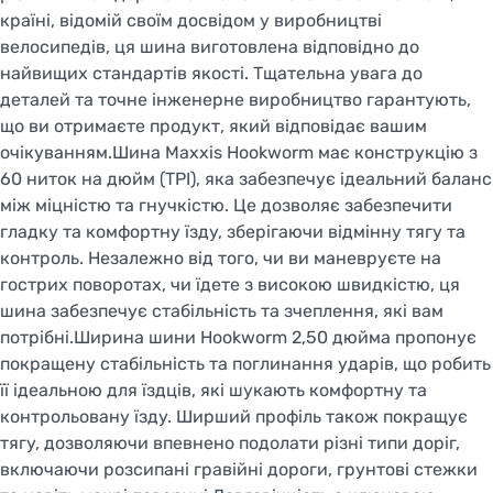
країні, відомій своїм досвідом у виробництві
велосипедів, ця шина виготовлена відповідно до
найвищих стандартів якості. Тщательна увага до
деталей та точне інженерне виробництво гарантують,
що ви отримаєте продукт, який відповідає вашим
очікуванням.Шина Maxxis Hookworm має конструкцію з
60 ниток на дюйм (TPI), яка забезпечує ідеальний баланс
між міцністю та гнучкістю. Це дозволяє забезпечити
гладку та комфортну їзду, зберігаючи відмінну тягу та
контроль. Незалежно від того, чи ви маневруєте на
гострих поворотах, чи їдете з високою швидкістю, ця
шина забезпечує стабільність та зчеплення, які вам
потрібні.Ширина шини Hookworm 2,50 дюйма пропонує
покращену стабільність та поглинання ударів, що робить
її ідеальною для їздців, які шукають комфортну та
контрольовану їзду. Ширший профіль також покращує
тягу, дозволяючи впевнено подолати різні типи доріг,
включаючи розсипані гравійні дороги, грунтові стежки