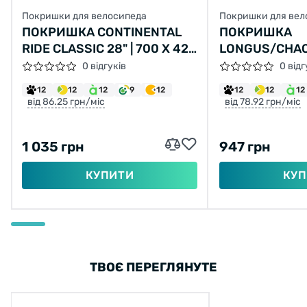
Покришки для велосипеда
Покришки для вел
ПОКРИШКА CONTINENTAL
ПОКРИШКА
RIDE CLASSIC 28" | 700 X 42C
LONGUS/CHAO
(40C) | 28 X 1.60 СІРА, НЕ
LANE 26X2,10 
0 відгуків
0 відг
СКЛАДНА
2C-MTB SPS 
12
12
12
9
12
12
12
12
від 86.25 грн/міс
від 78.92 грн/міс
1 035 грн
947 грн
КУПИТИ
КУП
ТВОЄ ПЕРЕГЛЯНУТЕ