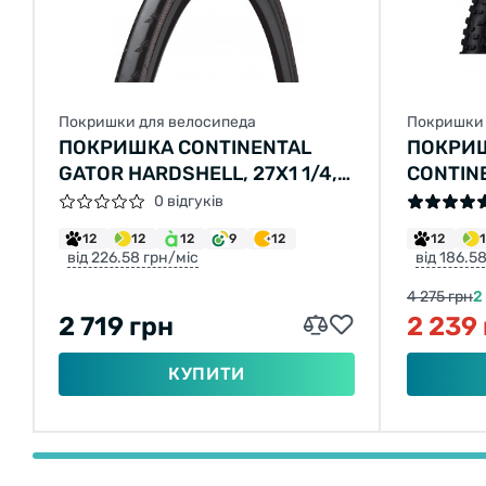
Покришки для велосипеда
Покришки 
ПОКРИШКА CONTINENTAL
ПОКРИ
GATOR HARDSHELL, 27X1 1/4,
CONTIN
32-630, ЧОРНА, НЕ СКЛАДНА,
PROJEKT
0 відгуків
HARDSHELL, SKIN, 450ГР.
СКЛАДН
12
12
12
9
12
12
SKIN
від 226.58 грн/міс
від 186.5
4 275 грн
2
2 719 грн
2 239
КУПИТИ