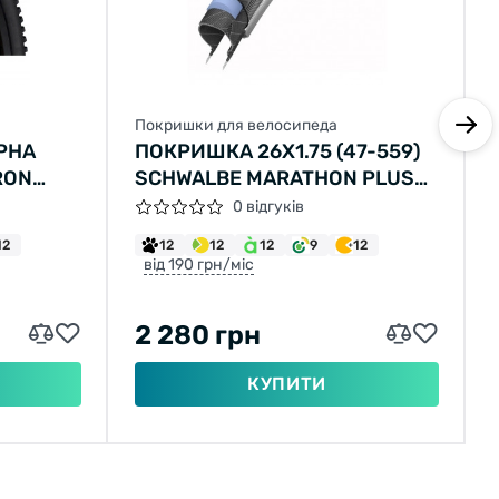
Покришки для велосипеда
РНА
ПОКРИШКА 26X1.75 (47-559)
RON
SCHWALBE MARATHON PLUS
60-584,
HS440 S-GUARD B/B+RT EC
0 відгуків
CKCHILI,
31B
12
12
12
12
9
12
N,
від 190 грн/міс
2 280 грн
КУПИТИ