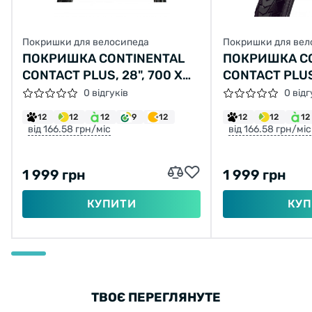
Покришки для велосипеда
Покришки для вел
ПОКРИШКА CONTINENTAL
ПОКРИШКА C
CONTACT PLUS, 28", 700 X
CONTACT PLUS,
32C, 28 X 1 1/4 X 1 3/4, 32-
35C | 28 X 1 3/
0 відгуків
0 відг
622, ЧОРНА, НЕ СКЛАДНА,
ЧОРНА, НЕ СК
12
12
12
9
12
12
12
12
СВІТЛОВІДБИВНА,
СВІТЛОВІДБИ
від 166.58 грн/міс
від 166.58 грн/міс
SAFETYPLUS BREAKER,
750ГР.
1 999 грн
1 999 грн
КУПИТИ
КУП
ТВОЄ ПЕРЕГЛЯНУТЕ