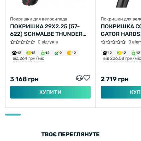
Покришки для велосипеда
Покришки для вел
ПОКРИШКА 29X2.25 (57-
ПОКРИШКА C
622) SCHWALBE THUNDER
GATOR HARDSH
BURT SNAKESKIN FOLDING
1/4, 32-630, 
0 відгуків
0 відг
СКЛАДНА, HA
12
12
12
9
12
12
12
12
SKIN, 450ГР.
від 264 грн/міс
від 226.58 грн/мі
3 168 грн
2 719 грн
КУПИТИ
КУП
ТВОЄ ПЕРЕГЛЯНУТЕ