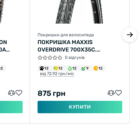
Покришки для велосипеда
KON
ПОКРИШКА MAXXIS
0A
OVERDRIVE 700X35C.
MAXXPROTECT 27TPI. 70A
0 відгуків
12
12
12
12
9
12
від 72.92 грн/міс
875 грн
КУПИТИ