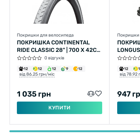
Покришки для велосипеда
Покришки 
ПОКРИШКА CONTINENTAL
ПОКРИ
RIDE CLASSIC 28" | 700 X 42C
LONGUS
(40C) | 28 X 1.60 СІРА, НЕ
LANE 26
0 відгуків
СКЛАДНА
2C-MTB
12
12
12
9
12
12
від 86.25 грн/міс
від 78.92
1 035 грн
947 г
КУПИТИ