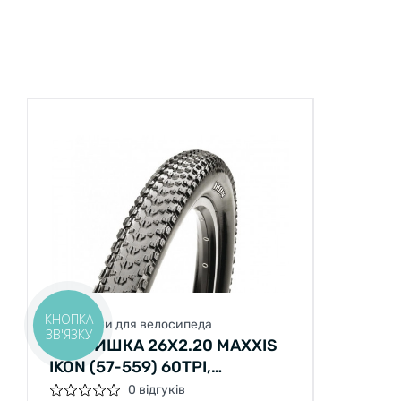
КНОПКА
Покришки для велосипеда
ЗВ'ЯЗКУ
ПОКРИШКА 26X2.20 MAXXIS
IKON (57-559) 60TPI,
FOLDABLE, ЧОРНА
0 відгуків