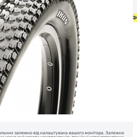
ИПЕДИ ВІД 2000 ГРН • БЕЗКОШТОВНА ДОСТАВКА НА ВЕЛОС
реальних залежно від налаштувань вашого монітора. Залежно