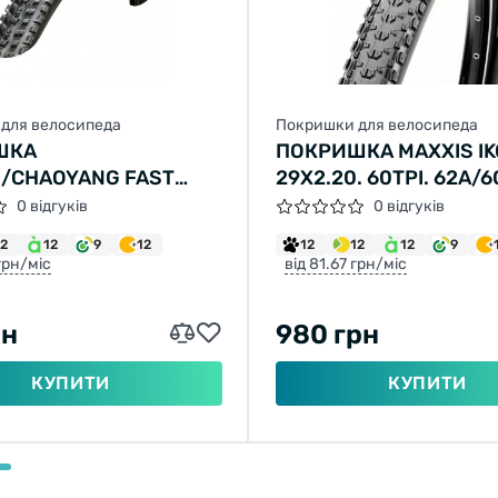
для велосипеда
Покришки для велосипеда
ШКА
ПОКРИШКА MAXXIS I
/CHAOYANG FAST
29X2.20. 60TPI. 62A/6
X2,10 H-5197 60TPI
(ETB96753200)
0 відгуків
0 відгуків
 SPS TLR СКЛАДНА
12
12
9
12
12
12
12
9
 грн/міс
від 81.67 грн/міс
рн
980 грн
КУПИТИ
КУПИТИ